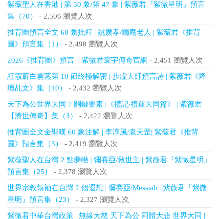
紫薇聖人在香港 | 第 50 象/第 47 象 | 紫薇君『紫微星明』預言
集（70）
- 2,506 瀏覽人次
推背圖預言全文 60 象批釋 | 姚廣孝/獨庵老人 | 紫薇君《推背
圖》預言集（1）
- 2,498 瀏覽人次
2026《推背圖》預言｜紫微君寰宇傳奇官網
- 2,451 瀏覽人次
紅霞蔚白雲蒸第 10 節終極解密 | 步虛大師預言詩 | 紫薇君《降
壇乩文》集（10）
- 2,432 瀏覽人次
天下為公世界大同 7 關鍵要素 |《禮記‧禮運大同篇》 | 紫薇君
【濟世傳奇】集（3）
- 2,422 瀏覽人次
推背圖全文金聖嘆 60 象注解 | 李淳風/袁天罡| 紫薇君《推背
圖》預言集（3）
- 2,419 瀏覽人次
紫薇聖人在台灣 2 點夢囈 | 彌賽亞/救世主 | 紫薇君『紫微星明』
預言集（25）
- 2,378 瀏覽人次
世界宗教領袖在台灣 2 個遐想 | 彌賽亞/Messiah | 紫薇君『紫微
星明』預言集（23）
- 2,327 瀏覽人次
紫微君中華台灣政策 | 無緣大慈 天下為公 同體大悲 世界大同 |