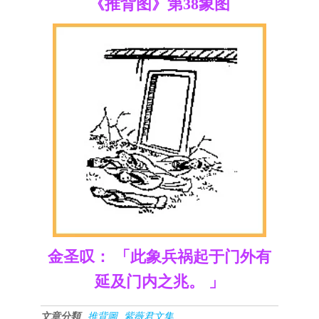
《推背图》第38象图
金圣叹： 「此象兵祸起于门外有
延及门内之兆。 」
文章分類
推背圖
紫薇君文集