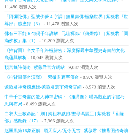
11,480 瀏覽人次
「阿彌陀佛」聖號佛夢 4 字調 | 無量壽佛/極樂世界 | 紫薇君『世
尊部』感應錄（3）
- 11,478 瀏覽人次
佛有三不能 6 句偈千年詳解 | 元珪禪師/《傳燈錄》 | 紫薇君「圓
滿佛教」集（1）
- 10,209 瀏覽人次
《推背圖》全文千年終極解密：深度探尋中華歷史奇書的文化
底蘊與解析
- 10,045 瀏覽人次
預言籤詩傳奇–紫薇君官方網站
- 9,087 瀏覽人次
《推背圖傳奇演譯》 | 紫微君寰宇傳奇
- 8,976 瀏覽人次
紫微君神奇感應錄-紫微君寰宇傳奇官網
- 8,573 瀏覽人次
中華千古奇書的驚人神準密碼：《推背圖》嘆為觀止的字謎巧
思與布局
- 8,499 瀏覽人次
白衣大士救命記 1 則 | 媽祖林默娘/聖母瑪麗亞 | 紫薇君『菩薩
部』感應錄（17）
- 7,366 瀏覽人次
赵匡胤第16象正解 | 顺天应人/无今无古 | 紫薇君《推背图传奇演