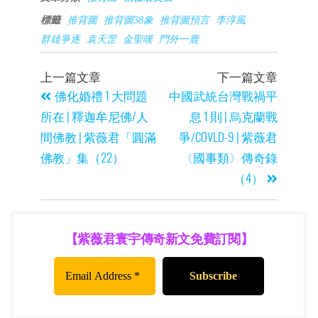
標籤
推背圖
推背圖38象
推背圖預言
李淳風
群雄爭逐
袁天罡
金聖嘆
門外一鹿
上一篇文章
下一篇文章
佛化婚禮 1 大問題
中國武統台灣戰禍平
所在 | 釋迦牟尼佛/人
息 1 則 | 烏克蘭戰
間佛教 | 紫薇君「圓滿
爭/COVLD-9 | 紫薇君
佛教」集（22）
〈國事類〉傳奇錄
（4）
【紫薇君寰宇傳奇新文免費訂閱】