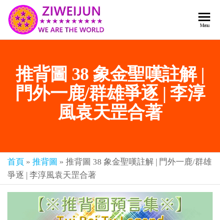
2026
彌
Menu
賽
紫薇
亞
聖人
救
推背圖 38 象金聖嘆註解 |
世
《推
主
背
門外一鹿/群雄爭逐 | 李淳
樂
章-
圖》
風袁天罡合著
人
預
人
都
言-
是
紫薇
彌
首頁
»
推背圖
»
推背圖 38 象金聖嘆註解 | 門外一鹿/群雄
君寰
賽
爭逐 | 李淳風袁天罡合著
亞-
宇傳
個
奇官
個
都
網
是