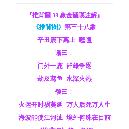
『推背圖 38 象金聖嘆註解』
《推背图》
第三十八象
辛丑震下离上 噬嗑
谶曰：
门外一鹿 群雄争逐
劫及鸢鱼 水深火热
颂曰：
火运开时祸蔓延 万人后死万人生
海波能使江河浊 境外何殊在目前