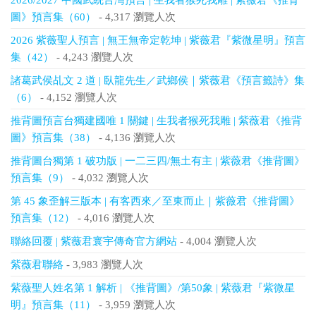
2026/2027 中國武統台灣預言 | 生我者猴死我雕 | 紫薇君《推背
圖》預言集（60）
- 4,317 瀏覽人次
2026 紫薇聖人預言 | 無王無帝定乾坤 | 紫薇君『紫微星明』預言
集（42）
- 4,243 瀏覽人次
諸葛武侯乩文 2 道 | 臥龍先生／武鄉侯｜紫薇君《預言籤詩》集
（6）
- 4,152 瀏覽人次
推背圖預言台獨建國唯 1 關鍵 | 生我者猴死我雕 | 紫薇君《推背
圖》預言集（38）
- 4,136 瀏覽人次
推背圖台獨第 1 破功版 | 一二三四/無土有主 | 紫薇君《推背圖》
預言集（9）
- 4,032 瀏覽人次
第 45 象歪解三版本 | 有客西來／至東而止｜紫薇君《推背圖》
預言集（12）
- 4,016 瀏覽人次
聯絡回覆 | 紫薇君寰宇傳奇官方網站
- 4,004 瀏覽人次
紫薇君聯絡
- 3,983 瀏覽人次
紫薇聖人姓名第 1 解析 | 《推背圖》/第50象 | 紫薇君『紫微星
明』預言集（11）
- 3,959 瀏覽人次