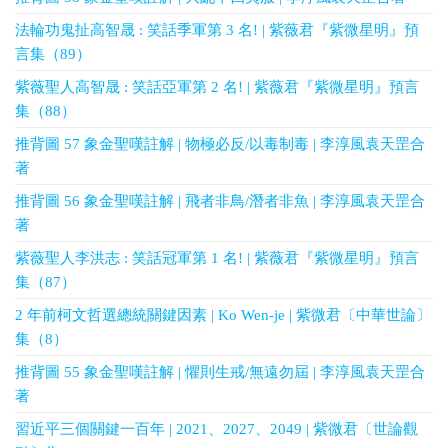
法輪功鬼扯高智晟 : 笑話季軍第 3 名! | 紫薇君『紫微星明』預
言集（89）
紫薇聖人高智晟 : 笑話亞軍第 2 名! | 紫薇君『紫微星明』預言
集（88）
推背圖 57 象金聖嘆註解 | 物極必反/以毒制毒 | 李淳風袁天罡合
著
推背圖 56 象金聖嘆註解 | 飛者非鳥/潛者非魚 | 李淳風袁天罡合
著
紫薇聖人李洪志 : 笑話冠軍第 1 名! | 紫薇君『紫微星明』預言
集（87）
2 年前柯文哲選總統關鍵因素 | Ko Wen-je | 紫微君〔中華世論〕
集（8）
推背圖 55 象金聖嘆註解 | 懼則生戒/無遠勿屆 | 李淳風袁天罡合
著
習近平三個關鍵一百年 | 2021、2027、2049 | 紫微君〔世論觀