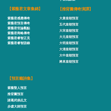
【推背圖傳奇演譯】
【紫薇君文章集錦】
紫薇君感應傳奇
大唐皇朝預言
紫薇君預言傳奇
五代皇朝預言
紫薇君世論觀點
大宋皇朝預言
紫薇君商略傳奇
大元皇朝預言
紫薇君睿智正見
紫薇君睿智語錄
大明皇朝預言
大清皇朝預言
大中皇朝預言
將來皇朝預言
【預言籤詩集】
紫薇聖人預言
推背圖預言
諸葛武侯乩文
步虛大師預言