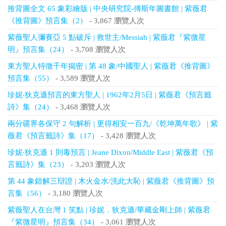
推背圖全文 65 象彩繪版 | 中央研究院-傅斯年圖書館 | 紫薇君
《推背圖》預言集（2）
- 3,867 瀏覽人次
紫薇聖人彌賽亞 5 點破斥 | 救世主/Messiah | 紫薇君『紫微星
明』預言集（24）
- 3,708 瀏覽人次
東方聖人特徵千年揭密 | 第 48 象/中國聖人 | 紫薇君《推背圖》
預言集（55）
- 3,589 瀏覽人次
珍妮‧狄克遜預言的東方聖人 | 1962年2月5日 | 紫薇君《預言籤
詩》集（24）
- 3,468 瀏覽人次
兩分疆界各保守 2 句解析 | 更得相安一百九/《乾坤萬年歌》 | 紫
薇君《預言籤詩》集（17）
- 3,428 瀏覽人次
珍妮‧狄克遜 1 則毒預言 | Jeane Dixon/Middle East | 紫薇君《預
言籤詩》集（23）
- 3,203 瀏覽人次
第 44 象錯解三辯證 | 木火金水/洗此大恥 | 紫薇君《推背圖》預
言集（56）
- 3,180 瀏覽人次
紫薇聖人在台灣 1 笑點 | 珍妮．狄克遜/華藏金剛上師 | 紫薇君
『紫微星明』預言集（34）
- 3,061 瀏覽人次