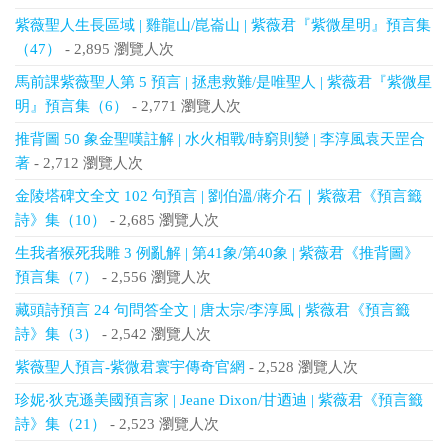
紫薇聖人生長區域 | 雞龍山/崑崙山 | 紫薇君『紫微星明』預言集
（47）
- 2,895 瀏覽人次
馬前課紫薇聖人第 5 預言 | 拯患救難/是唯聖人 | 紫薇君『紫微星
明』預言集（6）
- 2,771 瀏覽人次
推背圖 50 象金聖嘆註解 | 水火相戰/時窮則變 | 李淳風袁天罡合
著
- 2,712 瀏覽人次
金陵塔碑文全文 102 句預言 | 劉伯溫/蔣介石｜紫薇君《預言籤
詩》集（10）
- 2,685 瀏覽人次
生我者猴死我雕 3 例亂解 | 第41象/第40象 | 紫薇君《推背圖》
預言集（7）
- 2,556 瀏覽人次
藏頭詩預言 24 句問答全文 | 唐太宗/李淳風 | 紫薇君《預言籤
詩》集（3）
- 2,542 瀏覽人次
紫薇聖人預言-紫微君寰宇傳奇官網
- 2,528 瀏覽人次
珍妮‧狄克遜美國預言家 | Jeane Dixon/甘迺迪 | 紫薇君《預言籤
詩》集（21）
- 2,523 瀏覽人次