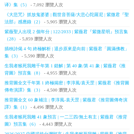
译》集（5）
- 7,092 瀏覽人次
《大悲咒》抓放鬼婆婆 | 觀世音菩薩/大悲心陀羅尼 | 紫微君『聖
法部』感應錄（2）
- 5,905 瀏覽人次
紫薇聖人出現 2 個年分 | 122/2033 | 紫薇君『紫微星明』預言集
（28）
- 5,859 瀏覽人次
插秧詩偈 4 句 終極解析 | 退步原來是向前 | 紫薇君「圓滿佛教」
集（3）
- 5,590 瀏覽人次
生我者猴死我雕千年第 1 錯解 | 第 40 象/第 41 象 | 紫薇君《推
背圖》預言集（8）
- 4,955 瀏覽人次
推背圖全文千年第 1 終極揭密 | 李淳風/袁天罡 | 紫薇君《推背圖
傳奇演譯》集（3）
- 4,500 瀏覽人次
推背圖全文 60 象補注 | 李淳風-袁天罡 | 紫薇君《推背圖傳奇演
譯》集（1）
- 4,496 瀏覽人次
生我者猴死我雕 41 象預言 | 一二三四/無土有主 | 紫薇君《推背
圖》預言集（6）
- 4,443 瀏覽人次