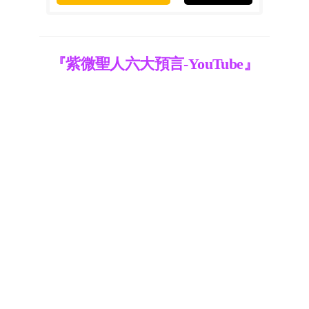
『紫微聖人六大預言-YouTube』