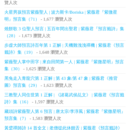
覽人次
火星男孩預言紫薇聖人 | 波力斯卡/Boriska | 紫薇君『紫微星
明』預言集（71）
- 1,677 瀏覽人次
燒餅歌 3 位聖人預言 | 五百年間出聖君 | 紫薇君『預言籤詩』集
（28）
- 1,673 瀏覽人次
步虛大師預言詩百年第 1 正解 | 天機難洩洩禪機 | 紫薇君《預言
籤詩》集（19）
- 1,648 瀏覽人次
紫薇聖人掌中田字 | 來自田間第一人 | 紫薇君『紫微星明』預言
集（30）
- 1,625 瀏覽人次
黑兔走入青龍穴第 1 正解 | 第 43 象/第 47 象 | 紫薇君《推背
圖》預言集（29）
- 1,623 瀏覽人次
三教聖人同住世第 1 正解 | 《諸葛武侯乩文》 | 紫薇君《預言籤
詩》集（16）
- 1,597 瀏覽人次
藏頭詩紫薇聖人第 6 預言 | 唐太宗/李淳風 | 紫薇君『紫微星明』
預言集（7）
- 1,583 瀏覽人次
黃檗禪師詩 14 首全文 | 老僧從此休饒舌 | 紫薇君《預言籤詩》