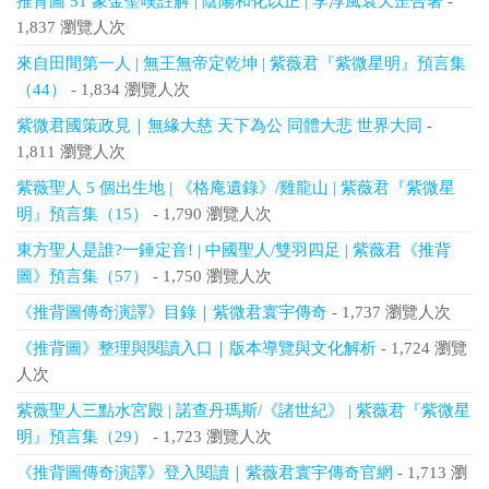
推背圖 51 象金聖嘆註解 | 陰陽和化以正 | 李淳風袁天罡合著
-
1,837 瀏覽人次
來自田間第一人 | 無王無帝定乾坤 | 紫薇君『紫微星明』預言集
（44）
- 1,834 瀏覽人次
紫微君國策政見｜無緣大慈 天下為公 同體大悲 世界大同
-
1,811 瀏覽人次
紫薇聖人 5 個出生地 | 《格庵遺錄》/雞龍山 | 紫薇君『紫微星
明』預言集（15）
- 1,790 瀏覽人次
東方聖人是誰?一錘定音! | 中國聖人/雙羽四足 | 紫薇君《推背
圖》預言集（57）
- 1,750 瀏覽人次
《推背圖傳奇演譯》目錄｜紫微君寰宇傳奇
- 1,737 瀏覽人次
《推背圖》整理與閱讀入口｜版本導覽與文化解析
- 1,724 瀏覽
人次
紫薇聖人三點水宮殿 | 諾查丹瑪斯/《諸世紀》 | 紫薇君『紫微星
明』預言集（29）
- 1,723 瀏覽人次
《推背圖傳奇演譯》登入閱讀｜紫薇君寰宇傳奇官網
- 1,713 瀏