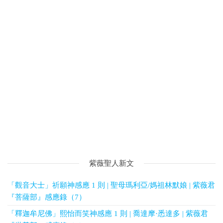
紫薇聖人新文
「觀音大士」祈願神感應 1 則 | 聖母瑪利亞/媽祖林默娘 | 紫薇君
『菩薩部』感應錄（7）
「釋迦牟尼佛」熙怡而笑神感應 1 則 | 喬達摩·悉達多 | 紫薇君