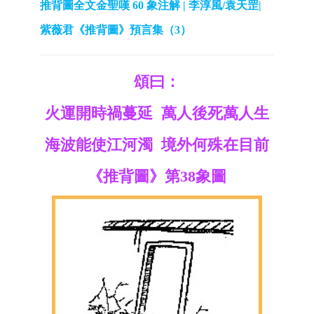
推背圖全文金聖嘆 60 象注解 | 李淳風/袁天罡|
紫薇君《推背圖》預言集（3）
頌曰：
火運開時禍蔓延 萬人後死萬人生
海波能使江河濁 境外何殊在目前
《推背圖》第38象圖