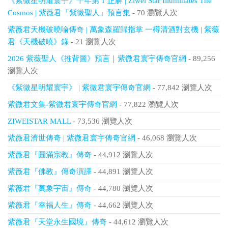
《紫微星明耀寰宇》千年第 1 正解 | Ziwei Star Illuminates The
Cosmos | 紫薇君「紫微聖人」預言集
- 70 瀏覽人次
紫薇君天機破曉喻傳奇 | 萬象森羅歸指掌 一樽清酒對玄機 | 紫薇
君《天機破曉》錄
- 21 瀏覽人次
2026 紫薇聖人《推背圖》預言｜紫微君寰宇傳奇官網
- 89,256
瀏覽人次
《紫微星明耀寰宇》 | 紫微君寰宇傳奇官網
- 77,842 瀏覽人次
紫微君文集-紫微君寰宇傳奇官網
- 77,822 瀏覽人次
ZIWEISTAR MALL
- 73,536 瀏覽人次
紫薇君濟世傳奇 | 紫微君寰宇傳奇官網
- 46,068 瀏覽人次
紫薇君『圓滿宗教』傳奇
- 44,912 瀏覽人次
紫薇君『佛教』傳奇演譯
- 44,891 瀏覽人次
紫薇君『萬象宇宙』傳奇
- 44,780 瀏覽人次
紫薇君『幸福人生』傳奇
- 44,662 瀏覽人次
紫薇君『天堂永生國境』傳奇
- 44,612 瀏覽人次