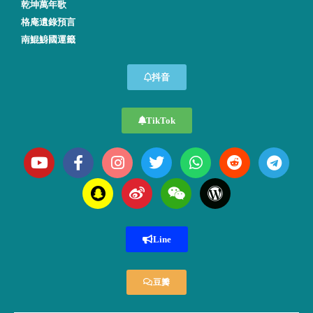
乾坤萬年歌
格庵遺錄預言
南鯤鯓國運籤
抖音
TikTok
Line
豆瓣