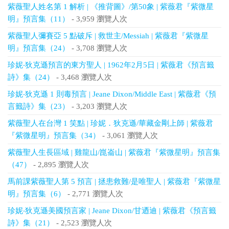
紫薇聖人姓名第 1 解析 | 《推背圖》/第50象 | 紫薇君『紫微星
明』預言集（11）
- 3,959 瀏覽人次
紫薇聖人彌賽亞 5 點破斥 | 救世主/Messiah | 紫薇君『紫微星
明』預言集（24）
- 3,708 瀏覽人次
珍妮‧狄克遜預言的東方聖人 | 1962年2月5日 | 紫薇君《預言籤
詩》集（24）
- 3,468 瀏覽人次
珍妮‧狄克遜 1 則毒預言 | Jeane Dixon/Middle East | 紫薇君《預
言籤詩》集（23）
- 3,203 瀏覽人次
紫薇聖人在台灣 1 笑點 | 珍妮．狄克遜/華藏金剛上師 | 紫薇君
『紫微星明』預言集（34）
- 3,061 瀏覽人次
紫薇聖人生長區域 | 雞龍山/崑崙山 | 紫薇君『紫微星明』預言集
（47）
- 2,895 瀏覽人次
馬前課紫薇聖人第 5 預言 | 拯患救難/是唯聖人 | 紫薇君『紫微星
明』預言集（6）
- 2,771 瀏覽人次
珍妮‧狄克遜美國預言家 | Jeane Dixon/甘迺迪 | 紫薇君《預言籤
詩》集（21）
- 2,523 瀏覽人次