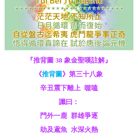
救
世
主
『推背圖 38 象金聖嘆註解』
《
推背圖
》第三十八象
辛丑震下離上 噬嗑
讖曰：
門外一鹿 群雄爭逐
劫及鳶魚 水深火熱