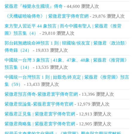
紫薇君『極樂永生國境』傳奇
- 44,600 瀏覽人次
《天機破曉喻傳奇》 | 紫微君寰宇傳奇官網
- 29,876 瀏覽人次
東方聖人習近平 44 象預言 | 而今中國有聖人 | 紫薇君《推背
圖》預言集（4）
- 29,810 瀏覽人次
郭台銘無總統命神預言 1 則 | 韓國瑜/侯友宜 | 紫微君〈政治類〉
傳奇錄（24）
- 19,833 瀏覽人次
中國統一台灣 3 象預言 | 41象、47象、48象 | 紫薇君《推背圖》
預言集（14）
- 13,535 瀏覽人次
中國統一台灣預言 1 則 | 始艱危/終克定 | 紫薇君《推背圖》預言
集（59）
- 13,433 瀏覽人次
紫微君預言傳奇-紫微君寰宇傳奇官網
- 13,396 瀏覽人次
紫微君世論集-紫薇君寰宇傳奇官網
- 12,979 瀏覽人次
紫薇君正見集 | 紫微君寰宇傳奇官網
- 12,913 瀏覽人次
紫微君商略集 | 紫薇君寰宇傳奇官網
- 12,905 瀏覽人次
探尋千古奇書的文化密碼：《推背圖》歷史與文學深度解析
-