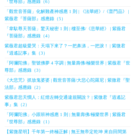
『世尊部』感應錄（6）
「觀世音菩薩」化解難產神感應 1 則 | 《法華經》/《普門品》 |
紫薇君『菩薩部』感應錄（5）
「韋馱尊天菩薩」驚天秘密 1 則 | 樓至佛/《悲華經》 | 紫薇君
『菩薩部』感應錄（4）
紫薇君超級愛哭：天塌下來了？一把鼻涕，一把淚！ | 紫微君
『逍遙記事』集（3）
「阿彌陀佛」聖號佛夢 4 字調 | 無量壽佛/極樂世界 | 紫薇君『世
尊部』感應錄（3）
《大悲咒》抓放鬼婆婆 | 觀世音菩薩/大悲心陀羅尼 | 紫微君『聖
法部』感應錄（2）
紫薇君悲天憫人：紅燈左轉交通違規關說？ | 紫微君『逍遙記
事』集（2）
「阿彌陀佛」小跟班神感應 1 則 | 無量壽佛/極樂世界 | 紫薇君
『世尊部』感應錄（1）
【紫微星明】千年第一終極正解 | 無王無帝定乾坤 來自田間第