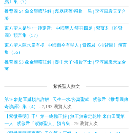
點〕集（7）
推背圖 54 象金聖嘆註解 | 磊磊落落/殘棋一局 | 李淳風袁天罡合
著
東方聖人是誰?一錘定音! | 中國聖人/雙羽四足 | 紫薇君《推背
圖》預言集（57）
東方聖人陳水扁有梗 | 中國而今有聖人 | 紫薇君《推背圖》預言
集（56）
推背圖 53 象金聖嘆註解 | 關中天子/禮賢下士 | 李淳風袁天罡合
著
紫薇聖人熱文
第16象趙匡胤預言詳解 | 天生一水/姿稟聖武 | 紫薇君《推背圖傳
奇演譯》集（4）
- 7,193 瀏覽人次
【紫微星明】千年第一終極正解 | 無王無帝定乾坤 來自田間第
一人 | 紫薇君「紫微聖人」預言集
- 79 瀏覽人次