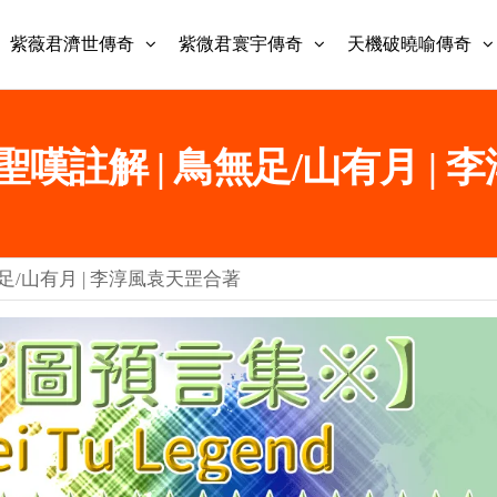
紫薇君濟世傳奇
紫微君寰宇傳奇
天機破曉喻傳奇
金聖嘆註解 | 鳥無足/山有月 |
無足/山有月 | 李淳風袁天罡合著