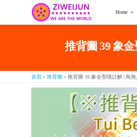
Home
2026
彌
賽
紫薇
亞
聖人
救
推背圖 39 象
世
《推
主
背
樂
章-
圖》
人
預
人
首頁
»
推背圖
»
推背圖 39 象金聖嘆註解 | 鳥
都
言-
是
紫薇
彌
君寰
賽
亞-
宇傳
個
奇官
個
都
網
是