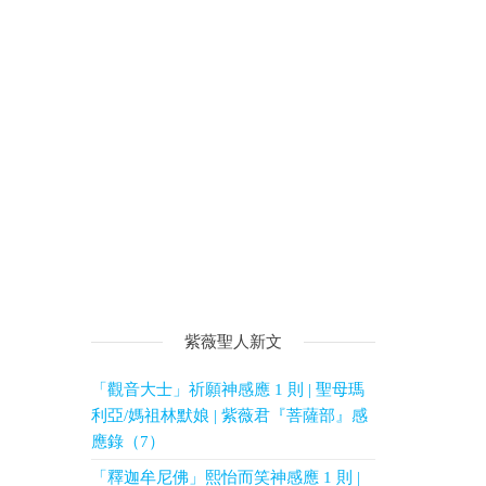
紫薇聖人新文
「觀音大士」祈願神感應 1 則 | 聖母瑪
利亞/媽祖林默娘 | 紫薇君『菩薩部』感
應錄（7）
「釋迦牟尼佛」熙怡而笑神感應 1 則 |