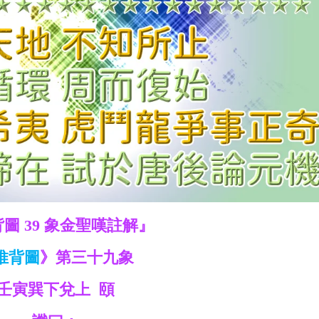
圖 39 象金聖嘆註解』
推背圖
》第三十九象
壬寅巽下兌上 頤