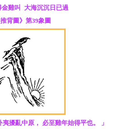
得金雞叫 大海沉沉日已過
推背圖》第39象圖
外夷擾亂中原， 必至雞年始得平也。 」