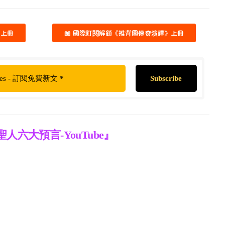
》上冊
📖 國際訂閱解鎖《推背圖傳奇演譯》上冊
人六大預言-YouTube』