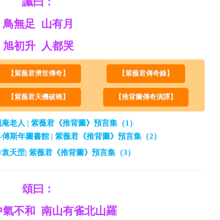
讖曰：
鳥無足 山有月
旭初升 人都哭
【紫薇君濟世傳奇】
【紫薇君傳奇錄】
【紫薇君天機破曉】
【推背圖傳奇演譯】
/獨庵老人 | 紫薇君《推背圖》預言集（1）
究院-傅斯年圖書館 | 紫薇君《推背圖》預言集（2）
淳風/袁天罡| 紫薇君《推背圖》預言集（3）
頌曰：
中氣不和 南山有雀北山羅