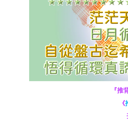
救
世
主
『推背
《