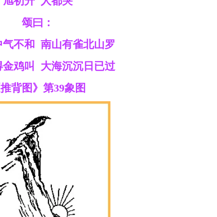
旭初升 人都哭
颂曰：
中气不和 南山有雀北山罗
得金鸡叫 大海沉沉日已过
推背图》第39象图