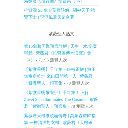
紫薇君《推背圖》預言集（56）
推背圖 53 象金聖嘆註解 | 關中天子/禮
賢下士 | 李淳風袁天罡合著
紫薇聖人熱文
第16象趙匡胤預言詳解 | 天生一水/姿稟
聖武 | 紫薇君《推背圖傳奇演譯》集
（4）
- 7,193 瀏覽人次
【紫微星明】千年第一終極正解 | 無王
無帝定乾坤 來自田間第一人 | 紫薇君
「紫微聖人」預言集
- 79 瀏覽人次
《紫微星明耀寰宇》千年第 1 正解 |
Ziwei Star Illuminates The Cosmos | 紫薇
君「紫微聖人」預言集
- 70 瀏覽人次
紫薇君天機破曉喻傳奇 | 萬象森羅歸指
掌 一樽清酒對玄機 | 紫薇君《天機破