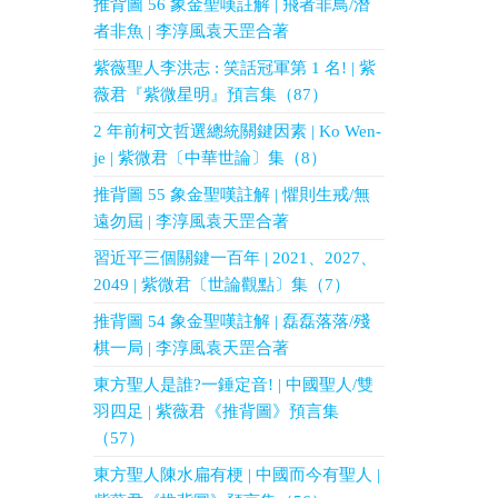
推背圖 56 象金聖嘆註解 | 飛者非鳥/潛
者非魚 | 李淳風袁天罡合著
紫薇聖人李洪志 : 笑話冠軍第 1 名! | 紫
薇君『紫微星明』預言集（87）
2 年前柯文哲選總統關鍵因素 | Ko Wen-
je | 紫微君〔中華世論〕集（8）
推背圖 55 象金聖嘆註解 | 懼則生戒/無
遠勿屆 | 李淳風袁天罡合著
習近平三個關鍵一百年 | 2021、2027、
2049 | 紫微君〔世論觀點〕集（7）
推背圖 54 象金聖嘆註解 | 磊磊落落/殘
棋一局 | 李淳風袁天罡合著
東方聖人是誰?一錘定音! | 中國聖人/雙
羽四足 | 紫薇君《推背圖》預言集
（57）
東方聖人陳水扁有梗 | 中國而今有聖人 |