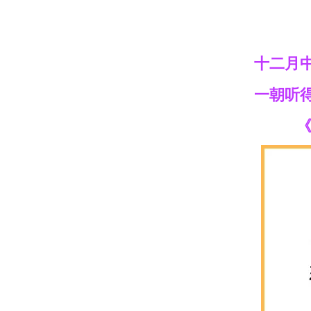
十二月
一朝听
《