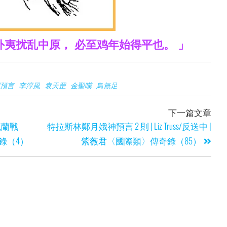
外夷扰乱中原， 必至鸡年始得平也。 」
預言
李淳風
袁天罡
金聖嘆
鳥無足
下一篇文章
克蘭戰
特拉斯林鄭月娥神預言 2 則 | Liz Truss/反送中 |
奇錄（4）
紫薇君〈國際類〉傳奇錄（85）