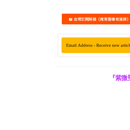
📖 台灣訂閱解鎖《推背圖傳奇演譯
『紫微聖