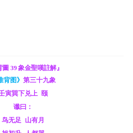
圖 39 象金聖嘆註解』
推背图》
第三十九象
壬寅巽下兑上 颐
谶曰：
鸟无足 山有月