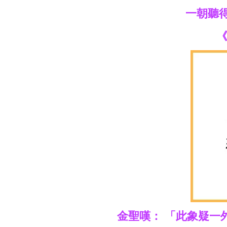
一朝聽
《
金聖嘆： 「此象疑一