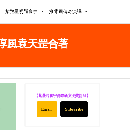
紫微星明耀寰宇
推背圖傳奇演譯
 李淳風袁天罡合著
【紫薇君寰宇傳奇新文免費訂閱】