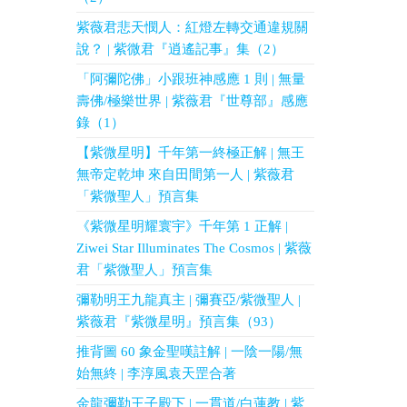
紫薇君悲天憫人：紅燈左轉交通違規關
說？ | 紫微君『逍遙記事』集（2）
「阿彌陀佛」小跟班神感應 1 則 | 無量
壽佛/極樂世界 | 紫薇君『世尊部』感應
錄（1）
【紫微星明】千年第一終極正解 | 無王
無帝定乾坤 來自田間第一人 | 紫薇君
「紫微聖人」預言集
《紫微星明耀寰宇》千年第 1 正解 |
Ziwei Star Illuminates The Cosmos | 紫薇
君「紫微聖人」預言集
彌勒明王九龍真主 | 彌賽亞/紫微聖人 |
紫薇君『紫微星明』預言集（93）
推背圖 60 象金聖嘆註解 | 一陰一陽/無
始無終 | 李淳風袁天罡合著
金龍彌勒王子殿下 | 一貫道/白蓮教 | 紫