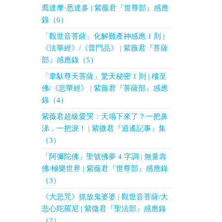
喬達摩·悉達多 | 紫薇君『世尊部』感應
錄（6）
「觀世音菩薩」化解難產神感應 1 則 |
《法華經》/《普門品》 | 紫薇君『菩薩
部』感應錄（5）
「韋馱尊天菩薩」驚天秘密 1 則 | 樓至
佛/《悲華經》 | 紫薇君『菩薩部』感應
錄（4）
紫薇君超級愛哭：天塌下來了？一把鼻
涕，一把淚！ | 紫微君『逍遙記事』集
（3）
「阿彌陀佛」聖號佛夢 4 字調 | 無量壽
佛/極樂世界 | 紫薇君『世尊部』感應錄
（3）
《大悲咒》抓放鬼婆婆 | 觀世音菩薩/大
悲心陀羅尼 | 紫微君『聖法部』感應錄
（2）