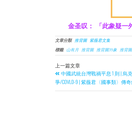
金圣叹： 「此象疑一
文章分類
推背圖
紫薇君文集
標籤
山有月
推背圖
推背圖39象
推背圖
上一篇文章
中國武統台灣戰禍平息 1 則 | 烏
爭/COVLD-9 | 紫薇君〈國事類〉傳