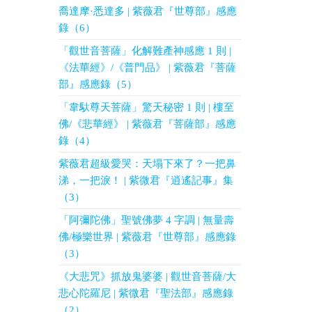
喬達摩·悉達多 | 紫薇君『世尊部』感應
錄（6）
「觀世音菩薩」化解難產神感應 1 則 |
《法華經》/《普門品》 | 紫薇君『菩薩
部』感應錄（5）
「韋馱尊天菩薩」驚天秘密 1 則 | 樓至
佛/《悲華經》 | 紫薇君『菩薩部』感應
錄（4）
紫薇君超級愛哭：天塌下來了？一把鼻
涕，一把淚！ | 紫微君『逍遙記事』集
（3）
「阿彌陀佛」聖號佛夢 4 字調 | 無量壽
佛/極樂世界 | 紫薇君『世尊部』感應錄
（3）
《大悲咒》抓放鬼婆婆 | 觀世音菩薩/大
悲心陀羅尼 | 紫微君『聖法部』感應錄
（2）