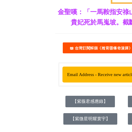
金聖嘆：「一馬鞍指安祿
貴妃死於馬嵬坡。截
📖 台灣訂閱解鎖《推背圖傳奇演譯
【紫薇君感應錄】
【紫微星明耀寰宇】