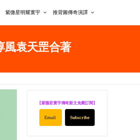
紫微星明耀寰宇
推背圖傳奇演譯
 李淳風袁天罡合著
【紫薇君寰宇傳奇新文免費訂閱】