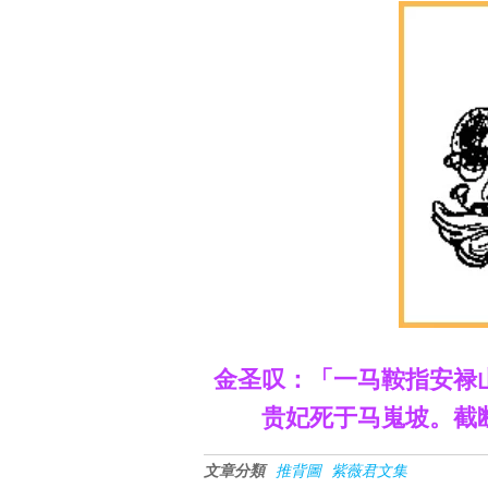
金圣叹：「一马鞍指安禄
贵妃死于马嵬坡。截
文章分類
推背圖
紫薇君文集