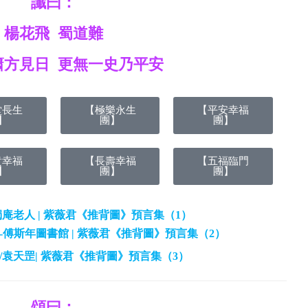
讖曰：
楊花飛 蜀道難
簫方見日 更無一史乃平安
堂長生
【極樂永生
【平安幸福
】
團】
團】
貴幸福
【長壽幸福
【五福臨門
】
團】
團】
/獨庵老人 | 紫薇君《推背圖》預言集（1）
究院-傅斯年圖書館 | 紫薇君《推背圖》預言集（2）
淳風/袁天罡| 紫薇君《推背圖》預言集（3）
頌曰：