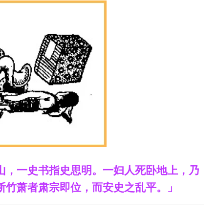
山，一史书指史思明。一妇人死卧地上，乃
断竹萧者肃宗即位，而安史之乱平。」