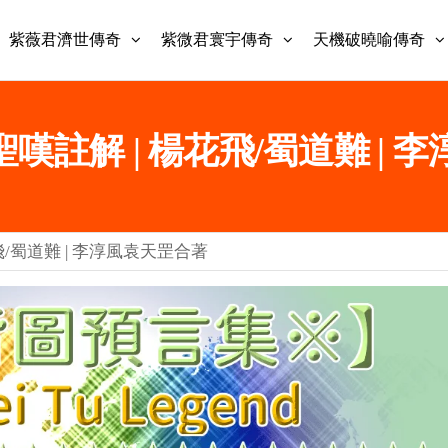
紫薇君濟世傳奇
紫微君寰宇傳奇
天機破曉喻傳奇
聖嘆註解 | 楊花飛/蜀道難 |
飛/蜀道難 | 李淳風袁天罡合著