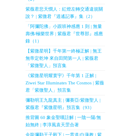
紫薇君悲天憫人：紅燈左轉交通違規關
說？ | 紫微君『逍遙記事』集（2）
「阿彌陀佛」小跟班神感應 1 則 | 無量
壽佛/極樂世界 | 紫薇君『世尊部』感應
錄（1）
【紫微星明】千年第一終極正解 | 無王
無帝定乾坤 來自田間第一人 | 紫薇君
「紫微聖人」預言集
《紫微星明耀寰宇》千年第 1 正解 |
Ziwei Star Illuminates The Cosmos | 紫薇
君「紫微聖人」預言集
彌勒明王九龍真主 | 彌賽亞/紫微聖人 |
紫薇君『紫微星明』預言集（93）
推背圖 60 象金聖嘆註解 | 一陰一陽/無
始無終 | 李淳風袁天罡合著
金龍彌勒王子殿下 | 一貫道/白蓮教 | 紫