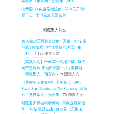
紫薇君《推背圖》預言集（56）
推背圖 53 象金聖嘆註解 | 關中天子/禮
賢下士 | 李淳風袁天罡合著
紫薇聖人熱文
第16象趙匡胤預言詳解 | 天生一水/姿稟
聖武 | 紫薇君《推背圖傳奇演譯》集
（4）
- 7,193 瀏覽人次
【紫微星明】千年第一終極正解 | 無王
無帝定乾坤 來自田間第一人 | 紫薇君
「紫微聖人」預言集
- 79 瀏覽人次
《紫微星明耀寰宇》千年第 1 正解 |
Ziwei Star Illuminates The Cosmos | 紫薇
君「紫微聖人」預言集
- 70 瀏覽人次
紫薇君天機破曉喻傳奇 | 萬象森羅歸指
掌 一樽清酒對玄機 | 紫薇君《天機破