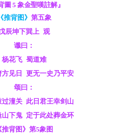
背圖 5 象金聖嘆註解』
《推背图》
第五象
戊辰坤下巽上 观
谶曰：
杨花飞 蜀道难
箫方见日 更无一史乃平安
颂曰：
鼓过潼关 此日君王幸剑山
逢山下鬼 定于此处葬金环
《推背图》第5象图