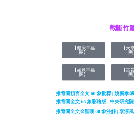
截斷竹
【健康幸福
【天
團】
團
【如意幸福
【富
團】
團
推背圖預言全文 60 象批釋 | 姚廣孝
推背圖全文 65 象彩繪版 | 中央研
推背圖全文金聖嘆 60 象注解 | 李