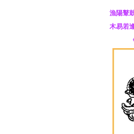
漁陽鼙
木易若