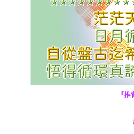
救
世
主
『推