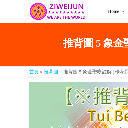
Home
2026
彌
賽
紫薇
亞
聖人
救
推背圖 5 象金
世
《推
主
背
樂
章-
圖》
人
預
人
首頁
»
推背圖
»
推背圖 5 象金聖嘆註解 | 楊花
都
言-
是
紫薇
彌
君寰
賽
亞-
宇傳
個
奇官
個
都
網
是