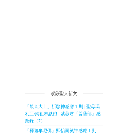
紫薇聖人新文
「觀音大士」祈願神感應 1 則 | 聖母瑪
利亞/媽祖林默娘 | 紫薇君『菩薩部』感
應錄（7）
「釋迦牟尼佛」熙怡而笑神感應 1 則 |