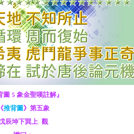
背圖 5 象金聖嘆註解』
《
推背圖
》第五象
戊辰坤下巽上 觀