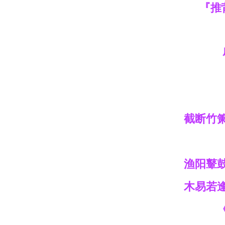
『推
截断竹
渔阳鼙
木易若