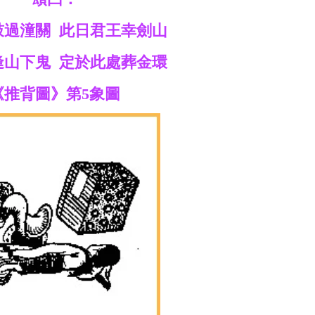
鼓過潼關 此日君王幸劍山
逢山下鬼 定於此處葬金環
《推背圖》第5象圖