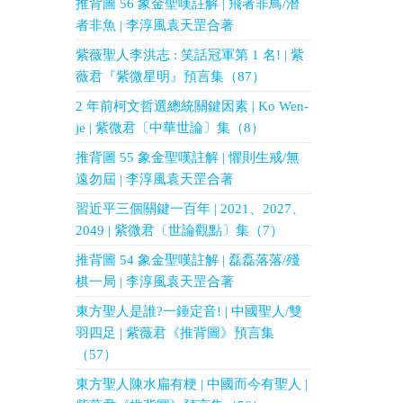
推背圖 56 象金聖嘆註解 | 飛者非鳥/潛
者非魚 | 李淳風袁天罡合著
紫薇聖人李洪志 : 笑話冠軍第 1 名! | 紫
薇君『紫微星明』預言集（87）
2 年前柯文哲選總統關鍵因素 | Ko Wen-
je | 紫微君〔中華世論〕集（8）
推背圖 55 象金聖嘆註解 | 懼則生戒/無
遠勿屆 | 李淳風袁天罡合著
習近平三個關鍵一百年 | 2021、2027、
2049 | 紫微君〔世論觀點〕集（7）
推背圖 54 象金聖嘆註解 | 磊磊落落/殘
棋一局 | 李淳風袁天罡合著
東方聖人是誰?一錘定音! | 中國聖人/雙
羽四足 | 紫薇君《推背圖》預言集
（57）
東方聖人陳水扁有梗 | 中國而今有聖人 |