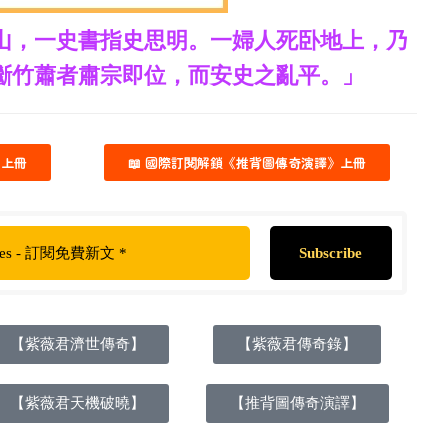
山，一史書指史思明。一婦人死卧地上，乃
斷竹蕭者肅宗即位，而安史之亂平。」
》上冊
📖 國際訂閱解鎖《推背圖傳奇演譯》上冊
【紫薇君濟世傳奇】
【紫薇君傳奇錄】
【紫薇君天機破曉】
【推背圖傳奇演譯】