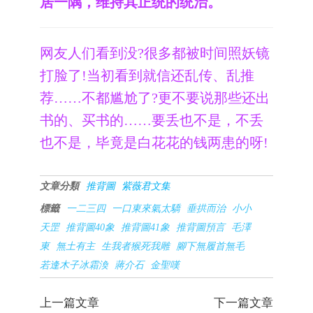
居一隅，维持其正统的统治。
网友人们看到没?很多都被时间照妖镜
打脸了!当初看到就信还乱传、乱推
荐……不都尴尬了?更不要说那些还出
书的、买书的……要丢也不是，不丢
也不是，毕竟是白花花的钱两患的呀!
文章分類
推背圖
紫薇君文集
標籤
一二三四
一口東來氣太驕
垂拱而治
小小
天罡
推背圖40象
推背圖41象
推背圖預言
毛澤
東
無土有主
生我者猴死我雕
腳下無履首無毛
若逢木子冰霜渙
蔣介石
金聖嘆
上一篇文章
下一篇文章