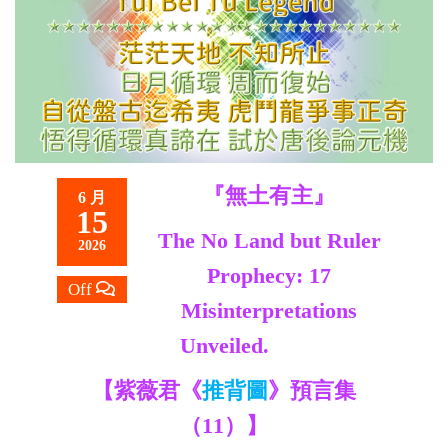
救
世
主
『無土有主』
6 月
15
The No Land but Ruler
2026
Prophecy: 17
Off
Misinterpretations
Unveiled.
【紫薇君《
推背圖
》預言集
（11）】