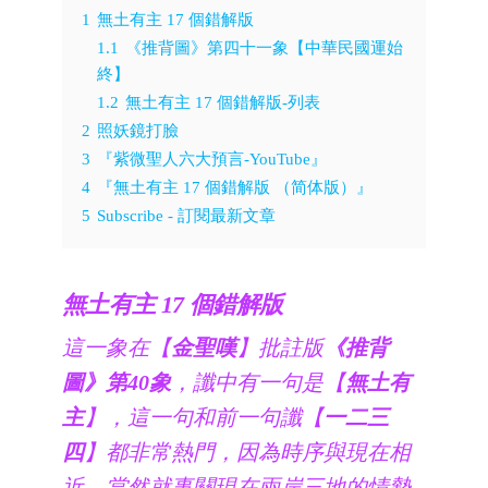
1
無土有主 17 個錯解版
1.1
《推背圖》第四十一象【中華民國運始
終】
1.2
無土有主 17 個錯解版-列表
2
照妖鏡打臉
3
『紫微聖人六大預言-YouTube』
4
『無土有主 17 個錯解版 （简体版）』
5
Subscribe - 訂閱最新文章
無土有主 17 個錯解版
這一象在【
金聖嘆
】批註版
《推背
圖》第40象
，讖中有一句是【
無土有
主
】，這一句和前一句讖【
一二三
四
】都非常熱門，因為時序與現在相
近，當然就事關現在兩岸三地的情勢