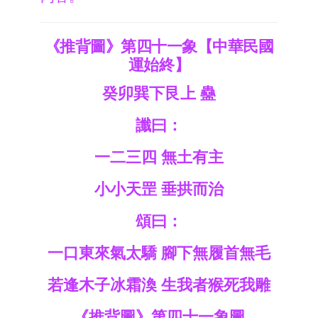
《推背圖》第四十一象【中華民國
運始終】
癸卯巽下艮上 蠱
讖曰：
一二三四 無土有主
小小天罡 垂拱而治
頌曰：
一口東來氣太驕 腳下無履首無毛
若逢木子冰霜渙 生我者猴死我雕
《推背圖》第四十一象圖