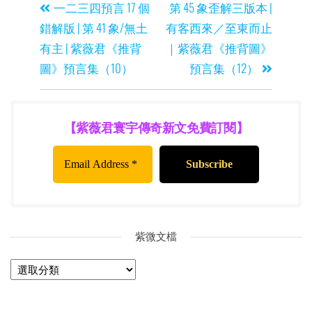
一二三四預言 17 個
第 45 象歪解三版本 |
錯解版 | 第 41 象/無土
有客西來／至東而止
有主 | 紫薇君《推背
｜紫薇君《推背圖》
圖》預言集（10）
預言集（12）
【紫薇君寰宇傳奇新文免費訂閱】
紫微文檔