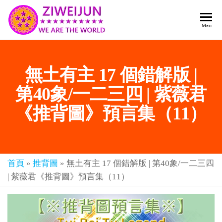
2026
彌
Menu
賽
紫薇
亞
聖人
救
無土有主 17 個錯解版 |
世
《推
主
背
第40象/一二三四 | 紫薇君
樂
章-
圖》
《推背圖》預言集（11）
人
預
人
都
言-
是
紫薇
彌
首頁
»
推背圖
»
無土有主 17 個錯解版 | 第40象/一二三四
君寰
賽
| 紫薇君《推背圖》預言集（11）
亞-
宇傳
個
奇官
個
都
網
是