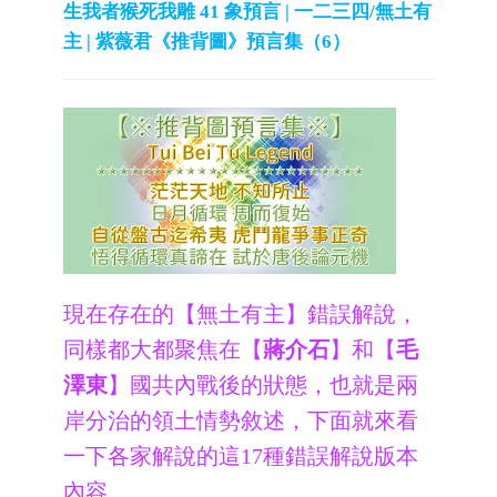
生我者猴死我雕 41 象預言 | 一二三四/無土有
主 | 紫薇君《推背圖》預言集（6）
現在存在的【無土有主】錯誤解說，
同樣都大都聚焦在【
蔣介石
】和【
毛
澤東
】國共內戰後的狀態，也就是兩
岸分治的領土情勢敘述，下面就來看
一下各家解說的這17種錯誤解說版本
內容。