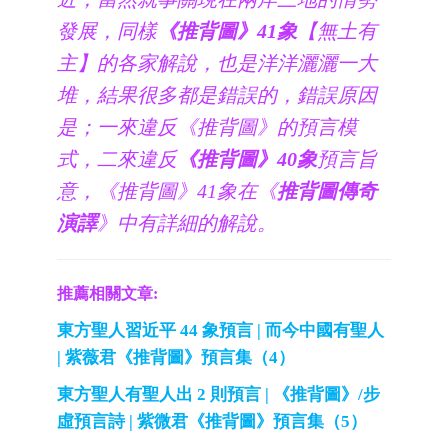
發展，同樣
《推背圖》41象
【無土有
主】的各家解說，也是洋洋灑灑一大
堆，結果很多都是錯誤的，錯誤原因
是；一來違反《推背圖》的預言模
式，二來違反
《推背圖》40象
預言旨
意，《推背圖》41象在《
推背圖傳奇
演譯
》中有詳細的解說。
推薦相關文章:
東方聖人習近平 44 象預言 | 而今中國有聖人
| 紫薇君《推背圖》預言集（4）
東方聖人有聖人出 2 則預言 | 《推背圖》/步
虛預言詩 | 紫微君《推背圖》預言集（5）