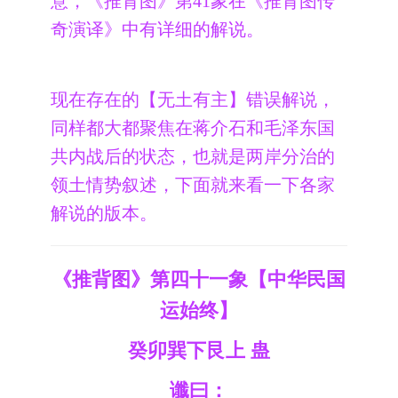
意，《推背图》第41象在《推背图传
奇演译》中有详细的解说。
现在存在的【无土有主】错误解说，
同样都大都聚焦在蒋介石和毛泽东国
共内战后的状态，也就是两岸分治的
领土情势叙述，下面就来看一下各家
解说的版本。
《推背图》第四十一象【中华民国
运始终】
癸卯巽下艮上 蛊
谶曰：