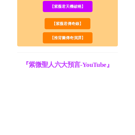
【紫薇君天機破曉】
【紫薇君傳奇錄】
【推背圖傳奇演譯】
『紫微聖人六大預言-YouTube』