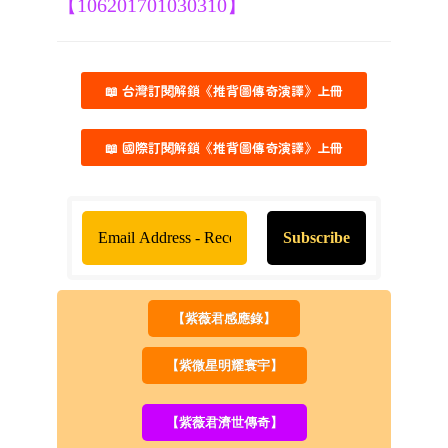
【106201701030310】
📖 台灣訂閱解鎖《推背圖傳奇演譯》上冊
📖 國際訂閱解鎖《推背圖傳奇演譯》上冊
【紫薇君感應錄】
【紫微星明耀寰宇】
【紫薇君濟世傳奇】