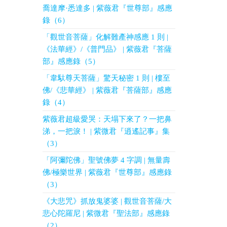
喬達摩·悉達多 | 紫薇君『世尊部』感應
錄（6）
「觀世音菩薩」化解難產神感應 1 則 |
《法華經》/《普門品》 | 紫薇君『菩薩
部』感應錄（5）
「韋馱尊天菩薩」驚天秘密 1 則 | 樓至
佛/《悲華經》 | 紫薇君『菩薩部』感應
錄（4）
紫薇君超級愛哭：天塌下來了？一把鼻
涕，一把淚！ | 紫微君『逍遙記事』集
（3）
「阿彌陀佛」聖號佛夢 4 字調 | 無量壽
佛/極樂世界 | 紫薇君『世尊部』感應錄
（3）
《大悲咒》抓放鬼婆婆 | 觀世音菩薩/大
悲心陀羅尼 | 紫微君『聖法部』感應錄
（2）