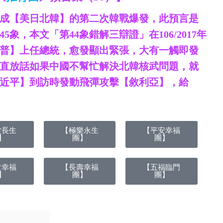
解成【美日北韓】的第二次韓戰爆發，此預言是
象，本文「第44象錯解三辯證」在106/2017年
普】上任總統，愈發顯出緊張，大有一觸即發
直放話如果中國不幫忙解決北韓核武問題，就
近平】到訪時發動飛彈攻擊【敘利亞】，給
堂長生
【極樂永生
【平安幸福
】
團】
團】
貴幸福
【長壽幸福
【五福臨門
】
團】
團】