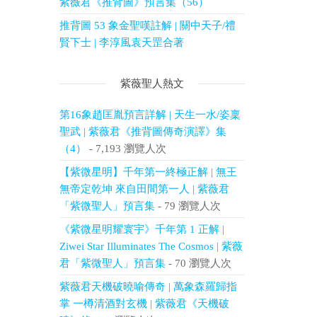
紫薇君《推背圖》預言集（56）
推背圖 53 象金聖嘆註解 | 關中天子/禮
賢下士 | 李淳風袁天罡合著
紫薇聖人熱文
第16象趙匡胤預言詳解 | 天生一水/姿稟
聖武 | 紫薇君《推背圖傳奇演譯》集
（4）
- 7,193 瀏覽人次
【紫微星明】千年第一終極正解 | 無王
無帝定乾坤 來自田間第一人 | 紫薇君
「紫微聖人」預言集
- 79 瀏覽人次
《紫微星明耀寰宇》千年第 1 正解 |
Ziwei Star Illuminates The Cosmos | 紫薇
君「紫微聖人」預言集
- 70 瀏覽人次
紫薇君天機破曉喻傳奇 | 萬象森羅歸指
掌 一樽清酒對玄機 | 紫薇君《天機破