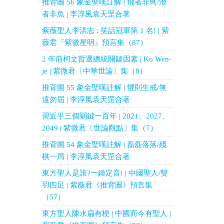
推背圖 56 象金聖嘆註解 | 飛者非鳥/潛
者非魚 | 李淳風袁天罡合著
紫薇聖人李洪志 : 笑話冠軍第 1 名! | 紫
薇君『紫微星明』預言集（87）
2 年前柯文哲選總統關鍵因素 | Ko Wen-
je | 紫微君〔中華世論〕集（8）
推背圖 55 象金聖嘆註解 | 懼則生戒/無
遠勿屆 | 李淳風袁天罡合著
習近平三個關鍵一百年 | 2021、2027、
2049 | 紫微君〔世論觀點〕集（7）
推背圖 54 象金聖嘆註解 | 磊磊落落/殘
棋一局 | 李淳風袁天罡合著
東方聖人是誰?一錘定音! | 中國聖人/雙
羽四足 | 紫薇君《推背圖》預言集
（57）
東方聖人陳水扁有梗 | 中國而今有聖人 |