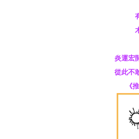
炎運宏
從此不
《