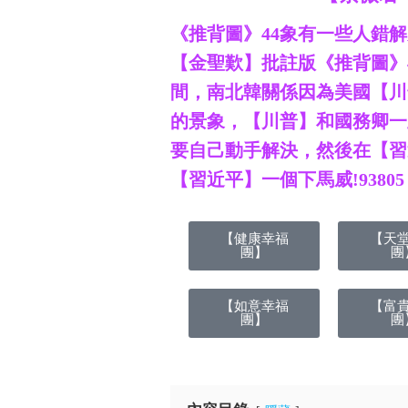
《推背圖》44象有一些人錯
【金聖歎】批註版《推背圖》45
間，南北韓關係因為美國【川
的景象，【川普】和國務卿一
要自己動手解決，然後在【習
【習近平】一個下馬威!93805
【健康幸福
【天
團】
團
【如意幸福
【富
團】
團