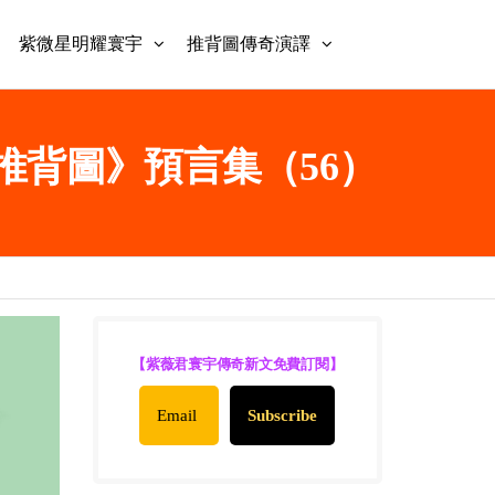
紫微星明耀寰宇
推背圖傳奇演譯
君《推背圖》預言集（56）
【紫薇君寰宇傳奇新文免費訂閱】