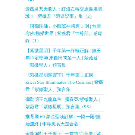
紫薇君悲天憫人：紅燈左轉交通違規關
說？ | 紫微君『逍遙記事』集（2）
「阿彌陀佛」小跟班神感應 1 則 | 無量
壽佛/極樂世界 | 紫薇君『世尊部』感應
錄（1）
【紫微星明】千年第一終極正解 | 無王
無帝定乾坤 來自田間第一人 | 紫薇君
「紫微聖人」預言集
《紫微星明耀寰宇》千年第 1 正解 |
Ziwei Star Illuminates The Cosmos | 紫薇
君「紫微聖人」預言集
彌勒明王九龍真主 | 彌賽亞/紫微聖人 |
紫薇君『紫微星明』預言集（93）
推背圖 60 象金聖嘆註解 | 一陰一陽/無
始無終 | 李淳風袁天罡合著
金龍彌勒王子殿下 | 一貫道/白蓮教 | 紫