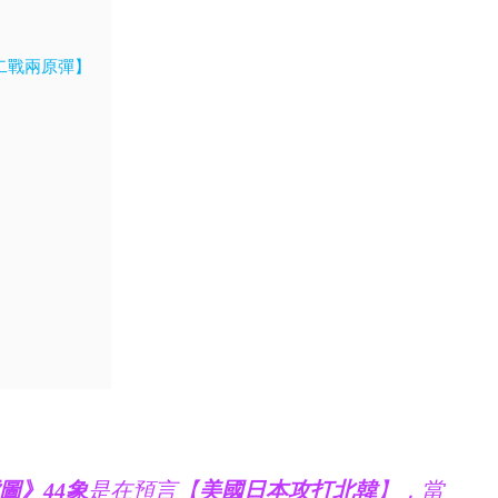
二戰兩原彈】
』
圖》44象
是在預言【
美國日本攻打北韓
】，當