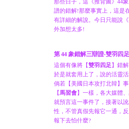
那些日子，這《推背圖》44
譜的錯解!那麼事實上，這是
有詳細的解說。今日只能說《
外加想太多!
第 44 象錯解三辯證-雙羽四
這個有像將【
雙羽四足
】錯解
於是就套用上了，說的活靈活
倘若【美國日本攻打北韓】事
【
馬習會
】一樣，各大媒體、
就預言這一事件了，接著以訛
性，不管真假先報它一通，反
報下去怕什麼?