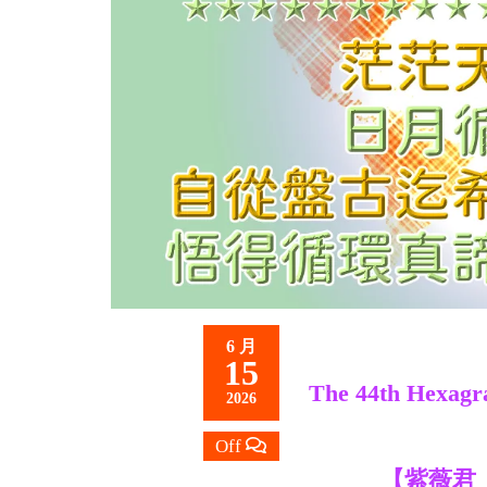
救
世
主
6 月
15
The 44th Hexagra
2026
Off
【紫薇君