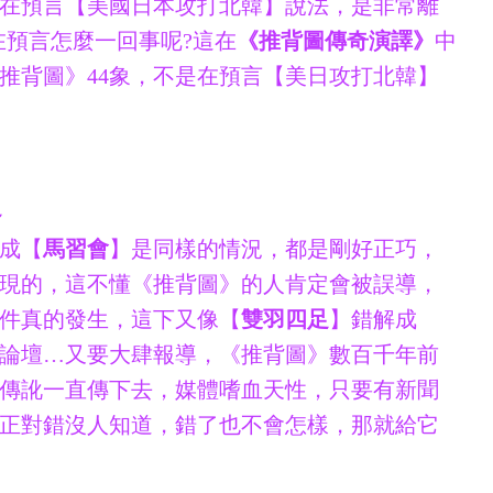
象在預言【美國日本攻打北韓】說法，是非常離
在預言怎麼一回事呢?這在
《推背圖傳奇演譯》
中
推背圖》44象，不是在預言【美日攻打北韓】
足
成【
馬習會
】是同樣的情況，都是剛好正巧，
現的，這不懂《推背圖》的人肯定會被誤導，
件真的發生，這下又像【
雙羽四足
】錯解成
論壇…又要大肆報導，《推背圖》數百千年前
傳訛一直傳下去，媒體嗜血天性，只要有新聞
正對錯沒人知道，錯了也不會怎樣，那就給它