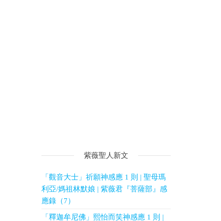
紫薇聖人新文
「觀音大士」祈願神感應 1 則 | 聖母瑪
利亞/媽祖林默娘 | 紫薇君『菩薩部』感
應錄（7）
「釋迦牟尼佛」熙怡而笑神感應 1 則 |