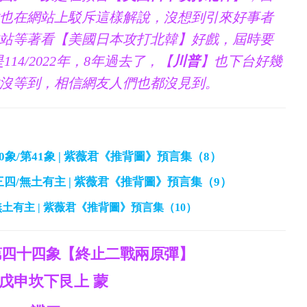
也在網站上駁斥這樣解說，沒想到引來好事者
站等著看【美國日本攻打北韓】好戲，屆時要
14/2022年，8年過去了，【
川普
】也下台好幾
沒等到，相信網友人們也都沒見到。
40象/第41象 | 紫薇君《推背圖》預言集（8）
二三四/無土有主 | 紫薇君《推背圖》預言集（9）
象/無土有主 | 紫薇君《推背圖》預言集（10）
第四十四象【終止二戰兩原彈】
戊申坎下艮上 蒙