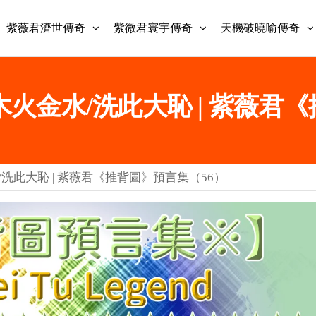
紫薇君濟世傳奇
紫微君寰宇傳奇
天機破曉喻傳奇
| 木火金水/洗此大恥 | 紫薇
水/洗此大恥 | 紫薇君《推背圖》預言集（56）