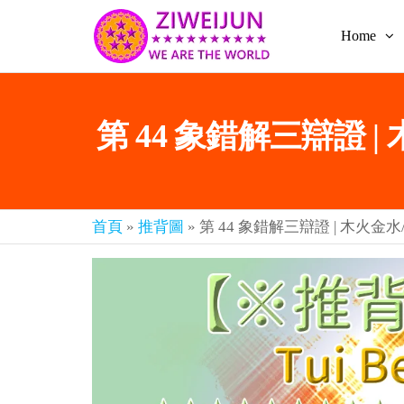
Home
2026
彌
賽
紫薇
亞
聖人
救
第 44 象錯解三辯證 
世
《推
主
背
樂
章-
圖》
人
預
人
首頁
»
推背圖
»
第 44 象錯解三辯證 | 木火金
都
言-
是
紫薇
彌
君寰
賽
亞-
宇傳
個
奇官
個
都
網
是