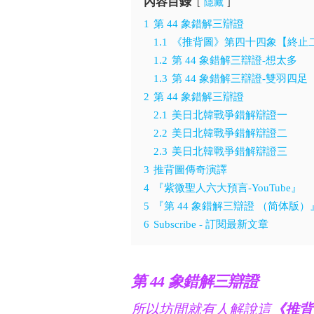
內容目錄
隱藏
1
第 44 象錯解三辯證
1.1
《推背圖》第四十四象【終止
1.2
第 44 象錯解三辯證-想太多
1.3
第 44 象錯解三辯證-雙羽四足
2
第 44 象錯解三辯證
2.1
美日北韓戰爭錯解辯證一
2.2
美日北韓戰爭錯解辯證二
2.3
美日北韓戰爭錯解辯證三
3
推背圖傳奇演譯
4
『紫微聖人六大預言-YouTube』
5
『第 44 象錯解三辯證 （简体版）
6
Subscribe - 訂閱最新文章
第 44 象錯解三辯證
所以坊間就有人解說這
《推背