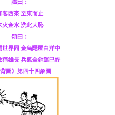
讖曰：
有客西來 至東而止
木火金水 洗此大恥
頌曰：
開世界同 金烏隱匿白洋中
敢稱雄長 兵氣全銷運已終
推背圖》第四十四象圖