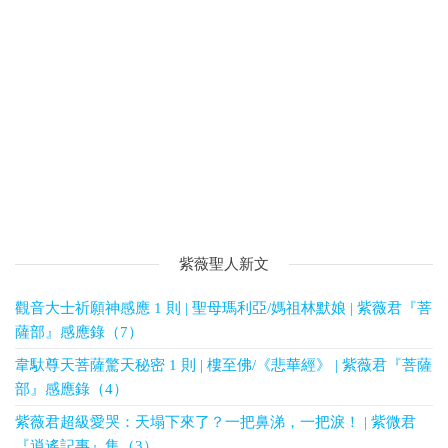
紫薇聖人新文
觀音大士祈願神感應 1 則 | 聖母瑪利亞/媽祖林默娘 | 紫薇君『菩
薩部』感應錄（7）
韋馱尊天菩薩驚天秘密 1 則 | 樓至佛/《悲華經》 | 紫薇君『菩薩
部』感應錄（4）
紫薇君超級愛哭：天塌下來了？一把鼻涕，一把淚！ | 紫微君
『逍遙記事』集（3）