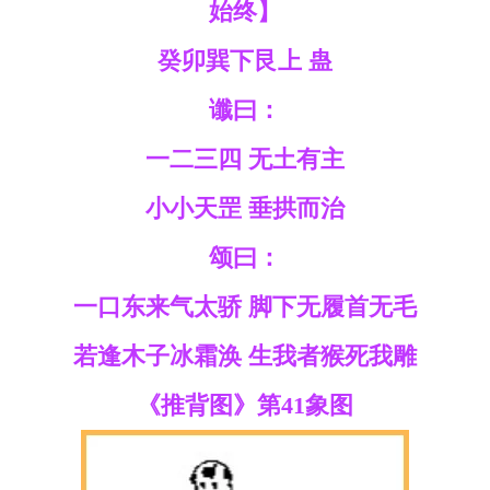
始终】
癸卯巽下艮上 蛊
谶曰：
一二三四 无土有主
小小天罡 垂拱而治
颂曰：
一口东来气太骄 脚下无履首无毛
若逢木子冰霜涣 生我者猴死我雕
《推背图》第41象图