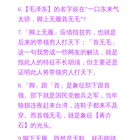
6.【毛泽东】的名字嵌在”一口东来气
太骄，脚上无履首无毛”?
7.「脚上无履」应借指贫穷，也就是
后来的带领穷人打天下；「首无毛」
这一句我赞成一些网友的解法，就是
指此人的特征不长胡须，但主要还是
证明此人将带领穷人打天下。
8.「脚」跟「首」是象征部下跟首
领。部下就是国民党败兵之军，当年
狼狈连夜赶来台湾，连鞋子都来不及
穿。而首领无毛，就是象征【蒋介
石】的光头。
9.脚下无履，既然是无鞋，就不能踏