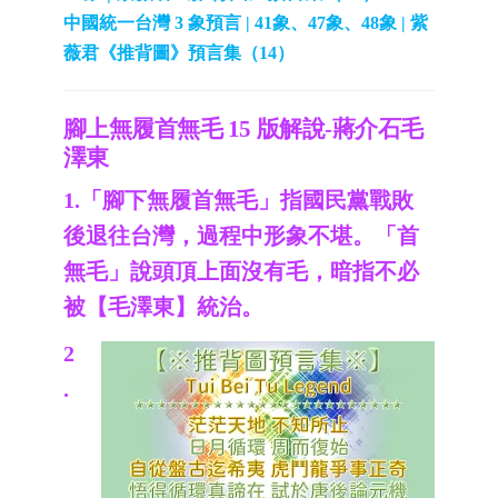
中國統一台灣 3 象預言 | 41象、47象、48象 | 紫
薇君《推背圖》預言集（14）
腳上無履首無毛 15 版解說-蔣介石毛
澤東
1.「腳下無履首無毛」指國民黨戰敗
後退往台灣，過程中形象不堪。「首
無毛」說頭頂上面沒有毛，暗指不必
被【毛澤東】統治。
2
.