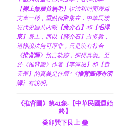
【
腳上無履首無毛
】說法和前面幾篇
文章一樣，重點都聚集在，中華民族
現代史國共內戰
【蔣介石】
和【
毛澤
東
】身上，而以【蔣介石】占多數，
這樣說法無可厚非，只是沒有符合
《
推背圖
》預言軌跡，探得真義。至
於《推背圖》作者【李淳風】和【袁
天罡】的真義是什麼?《
推背圖傳奇演
譯
》有說明。
《推背圖》第41象-【中華民國運始
終】
癸卯巽下艮上 蠱