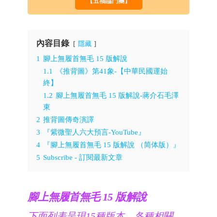
【五福臨門團】
內容目錄
隱藏
1
腳上無履首無毛 15 版解說
1.1
《推背圖》第41象-【中華民國運始
終】
1.2
腳上無履首無毛 15 版解說-蔣介石毛澤
東
2
推背圖傳奇演譯
3
『紫微聖人六大預言-YouTube』
4
『腳上無履首無毛 15 版解說 （简体版）』
5
Subscribe - 訂閱最新文章
腳上無履首無毛 15 版解說
下面列表呈現15種版本，各種相關