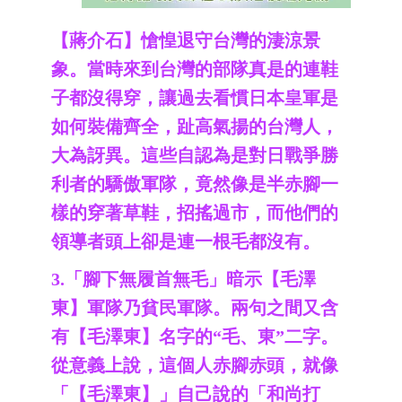
【蔣介石】愴惶退守台灣的淒涼景
象。當時來到台灣的部隊真是的連鞋
子都沒得穿，讓過去看慣日本皇軍是
如何裝備齊全，趾高氣揚的台灣人，
大為訝異。這些自認為是對日戰爭勝
利者的驕傲軍隊，竟然像是半赤腳一
樣的穿著草鞋，招搖過市，而他們的
領導者頭上卻是連一根毛都沒有。
3.「腳下無履首無毛」暗示【毛澤
東】軍隊乃貧民軍隊。兩句之間又含
有【毛澤東】名字的“毛、東”二字。
從意義上說，這個人赤腳赤頭，就像
「【毛澤東】」自己說的「和尚打