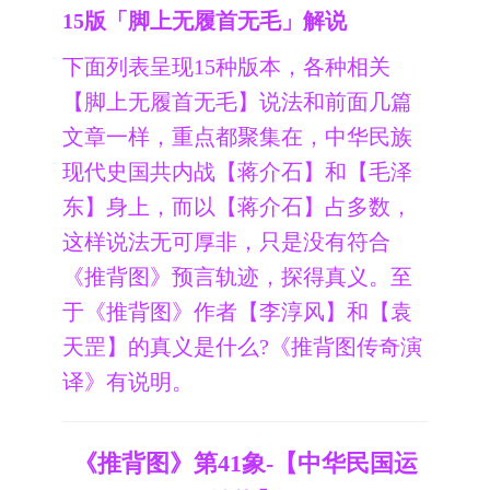
15版「脚上无履首无毛」解说
下面列表呈现15种版本，各种相关
【脚上无履首无毛】说法和前面几篇
文章一样，重点都聚集在，中华民族
现代史国共内战【蒋介石】和【毛泽
东】身上，而以【蒋介石】占多数，
这样说法无可厚非，只是没有符合
《推背图》预言轨迹，探得真义。至
于《推背图》作者【李淳风】和【袁
天罡】的真义是什么?《推背图传奇演
译》有说明。
《推背图》第41象-【中华民国运