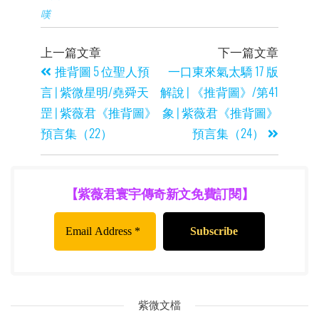
嘆
上一篇文章
下一篇文章
推背圖 5 位聖人預
一口東來氣太驕 17 版
言 | 紫微星明/堯舜天
解說 | 《推背圖》/第41
罡 | 紫薇君《推背圖》
象 | 紫薇君《推背圖》
預言集（22）
預言集（24）
【紫薇君寰宇傳奇新文免費訂閱】
紫微文檔