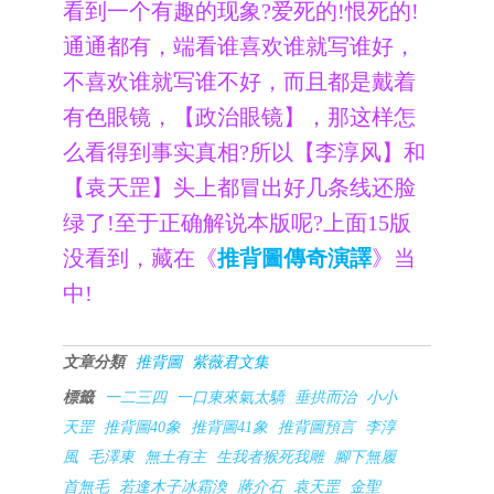
看到一个有趣的现象?爱死的!恨死的!
通通都有，端看谁喜欢谁就写谁好，
不喜欢谁就写谁不好，而且都是戴着
有色眼镜，【政治眼镜】，那这样怎
么看得到事实真相?所以【李淳风】和
【袁天罡】头上都冒出好几条线还脸
绿了!至于正确解说本版呢?上面15版
没看到，藏在《
推背圖傳奇演譯
》当
中!
文章分類
推背圖
紫薇君文集
標籤
一二三四
一口東來氣太驕
垂拱而治
小小
天罡
推背圖40象
推背圖41象
推背圖預言
李淳
風
毛澤東
無土有主
生我者猴死我雕
腳下無履
首無毛
若逢木子冰霜渙
蔣介石
袁天罡
金聖