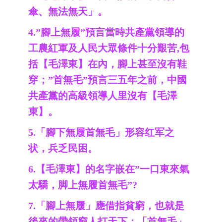
傘、無法無天」。
4.”腳上無履”預言當時共產黨領導的
工農紅軍及人民大眾條件十分艱苦,包
括【毛澤東】在內，腳上甚至沒有鞋
穿；”首無毛”預言三五年之前，中國
共產黨的高級領導人里沒有【毛澤
東】。
5.「腳下無履首無毛」形容红军之
状，兵乏民困。
6.【毛澤東】的名字嵌在”一口東來氣
太驕，脚上無履首無毛”?
7.「腳上無履」應借指貧窮，也就是
後來的帶領窮人打天下；「首無毛」