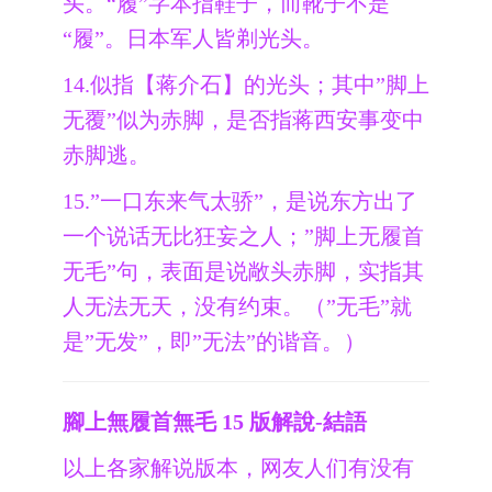
头。“履”字本指鞋子，而靴子不是
“履”。日本军人皆剃光头。
14.似指【蒋介石】的光头；其中”脚上
无覆”似为赤脚，是否指蒋西安事变中
赤脚逃。
15.”一口东来气太骄”，是说东方出了
一个说话无比狂妄之人；”脚上无履首
无毛”句，表面是说敞头赤脚，实指其
人无法无天，没有约束。（”无毛”就
是”无发”，即”无法”的谐音。）
腳上無履首無毛 15 版解說-結語
以上各家解说版本，网友人们有没有