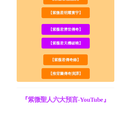
【紫微星明耀寰宇】
【紫薇君濟世傳奇】
【紫薇君天機破曉】
【紫薇君傳奇錄】
【推背圖傳奇演譯】
『紫微聖人六大預言-YouTube』