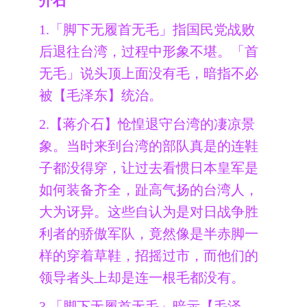
介石
1.「脚下无履首无毛」指国民党战败
后退往台湾，过程中形象不堪。「首
无毛」说头顶上面没有毛，暗指不必
被【毛泽东】统治。
2.【蒋介石】怆惶退守台湾的凄凉景
象。当时来到台湾的部队真是的连鞋
子都没得穿，让过去看惯日本皇军是
如何装备齐全，趾高气扬的台湾人，
大为讶异。这些自认为是对日战争胜
利者的骄傲军队，竟然像是半赤脚一
样的穿着草鞋，招摇过市，而他们的
领导者头上却是连一根毛都没有。
3.「脚下无履首无毛」暗示【毛泽