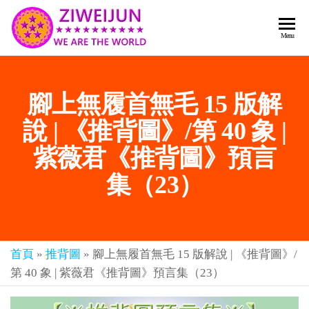
2026
彌
Menu
賽
紫薇
亞
聖人
救
腳上無履首無毛 15 版解
世
《推
主
背
說 | 《推背圖》/第 40 象 |
樂
章-
圖》
紫薇君《推背圖》預言
人
預
人
集（23）
都
言-
是
紫薇
彌
君寰
賽
亞-
首頁
»
推背圖
»
腳上無履首無毛 15 版解說 | 《推背圖》/
宇傳
個
第 40 象 | 紫薇君《推背圖》預言集（23）
奇官
個
都
網
是