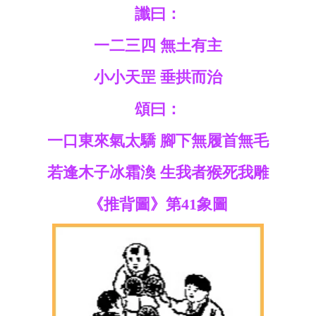
讖曰：
一二三四 無土有主
小小天罡 垂拱而治
頌曰：
一口東來氣太驕 腳下無履首無毛
若逢木子冰霜渙 生我者猴死我雕
《推背圖》第41象圖