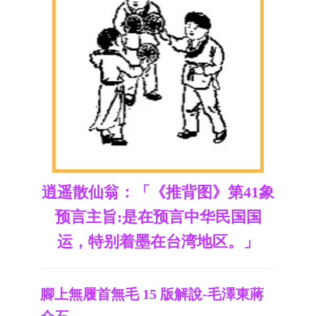
逍遥散仙翁：「《推背图》第41象
预言主旨:是在预言中华民国国
运，特别着墨在台湾地区。」
腳上無履首無毛 15 版解說-毛澤東蔣