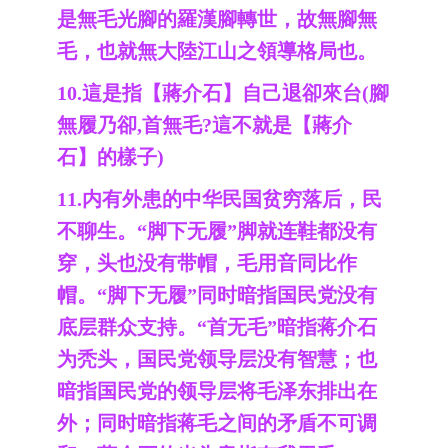
是無毛光腳的羅漢腳轉世，故無腳無
毛，也就無大陸江山之領導格局也。
10.這是指【蔣介石】自己退卻來台(腳
無履乃卻,首無毛?這不就是【蔣介
石】的樣子)
11.内有外患的中华民国贫穷落后，民
不聊生。“脚下无履”脚就连鞋都没有
穿，头也没有带帽，毛用音同比作
帽。“脚下无履”同时暗指国民党没有
底层群众支持。“首无毛”暗指蒋介石
为秃头，国民党领导层没有智慧；也
暗指国民党的领导层将毛泽东排出在
外；同时暗指蒋毛之间的矛盾不可调