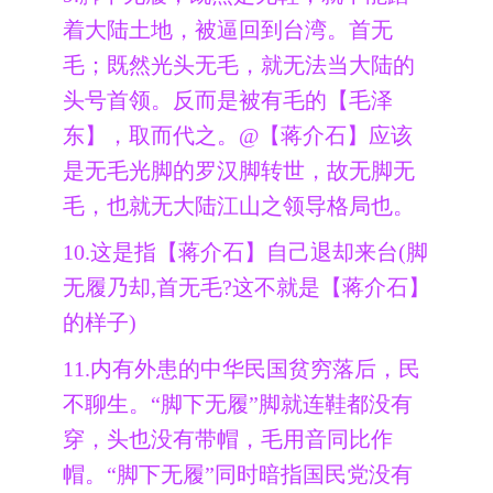
着大陆土地，被逼回到台湾。首无
毛；既然光头无毛，就无法当大陆的
头号首领。反而是被有毛的【毛泽
东】，取而代之。@【蒋介石】应该
是无毛光脚的罗汉脚转世，故无脚无
毛，也就无大陆江山之领导格局也。
10.这是指【蒋介石】自己退却来台(脚
无履乃却,首无毛?这不就是【蒋介石】
的样子)
11.内有外患的中华民国贫穷落后，民
不聊生。“脚下无履”脚就连鞋都没有
穿，头也没有带帽，毛用音同比作
帽。“脚下无履”同时暗指国民党没有