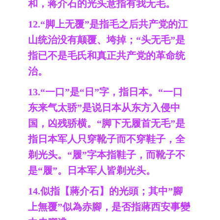
和，蒋介石的光头意指有我无毛。
12.“脚上无覆”是指毛之后共产党的江
山统治没有颠覆、垮掉；“头无毛”是
指已不是毛氏和真正共产党的革命统
治。
13.“一口”是“日”字，指日本。“一口
东来气太骄”是说日本从东方入侵中
国，凶残骄横。
“脚下无履首无毛”是
指日本军人只穿靴子而不穿鞋子，全
剃光头。“履”字本指鞋子，而靴子不
是“履”。日本军人皆剃光头。
14.似指【蔣介石】的光頭；其中”腳
上無覆”似為赤腳，是否指蔣西安事變