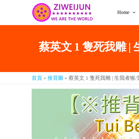
Home
2026
彌
賽
紫薇
亞
聖人
救
蔡英文 1 隻死我雕 |
世
《推
主
背
樂
章-
圖》
人
預
人
首頁
»
推背圖
»
蔡英文 1 隻死我雕 | 生我者猴
都
言-
是
紫薇
彌
君寰
賽
亞-
宇傳
個
奇官
個
都
網
是