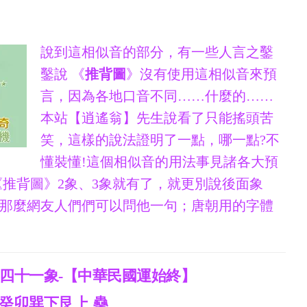
說到這相似音的部分，有一些人言之鑿
鑿說 《
推背圖
》沒有使用這相似音來預
言，因為各地口音不同……什麼的……
本站【逍遙翁】先生說看了只能搖頭苦
笑，這樣的說法證明了一點，哪一點?不
懂裝懂!這個相似音的用法事見諸各大預
《推背圖》2象、3象就有了，就更別說後面象
那麼網友人們們可以問他一句；唐朝用的字體
四十一象-【中華民國運始終】
癸卯巽下艮上 蠱