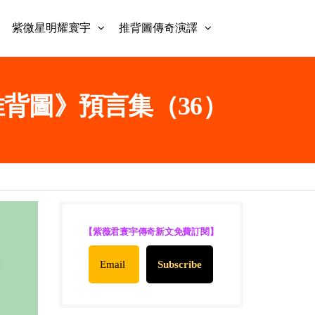
紫微星明耀寰宇
推背圖傳奇演譯
君《推背圖》預言集（36）
【紫薇君寰宇傳奇新文免費訂閱】