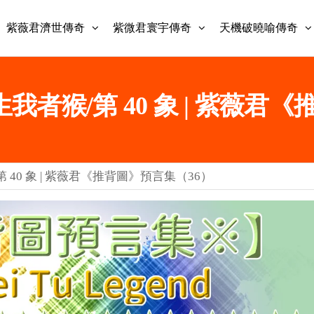
紫薇君濟世傳奇
紫微君寰宇傳奇
天機破曉喻傳奇
 生我者猴/第 40 象 | 紫薇
/第 40 象 | 紫薇君《推背圖》預言集（36）