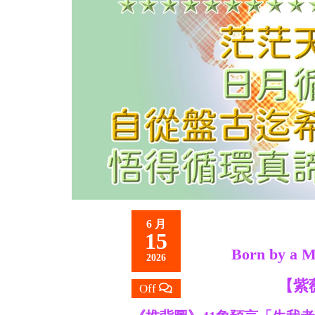
救
世
主
6 月
15
Born by a Mo
2026
【紫
Off