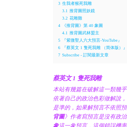
3
生我者猴死我雕
3.1
推背圖照妖鏡
3.2
花雕雞
4
《推背圖》第 40 象圖
4.1
推背圖武林盟主
5
『紫微聖人六大預言-YouTube』
6
『蔡英文 1 隻死我雕 （简体版）
7
Subscribe - 訂閱最新文章
蔡英文 1 隻死我雕
本站有幾篇在破解這一類幾乎
依著自己的政治色彩做解說，
是準的，如果解預言不依照預
背圖
》作者寫預言是沒有政治
象
這一象預言，這個錯誤機率