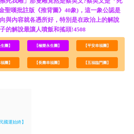
者猴死我雕」那隻雕竟然是蔡英文?蔡英文是「死
(金聖嘆批註版《推背圖》40象)，這一象公認是
向與內容就各憑所好，特別是在政治上的解說
的解說最讓人噴飯和搖頭!4508
長生團】
【極樂永生團】
【平安幸福團】
幸福團】
【長壽幸福團】
【五福臨門團】
民國運始終】