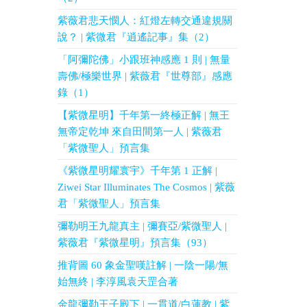
紫薇君悲天憫人：紅燈左轉交通違規關
說？ | 紫微君『逍遙記事』集（2）
「阿彌陀佛」小跟班神感應 1 則 | 無量
壽佛/極樂世界 | 紫薇君『世尊部』感應
錄（1）
【紫微星明】千年第一終極正解 | 無王
無帝定乾坤 來自田間第一人 | 紫薇君
「紫微聖人」預言集
《紫微星明耀寰宇》千年第 1 正解 |
Ziwei Star Illuminates The Cosmos | 紫薇
君「紫微聖人」預言集
彌勒明王九龍真主 | 彌賽亞/紫微聖人 |
紫薇君『紫微星明』預言集（93）
推背圖 60 象金聖嘆註解 | 一陰一陽/無
始無終 | 李淳風袁天罡合著
金龍彌勒王子殿下 | 一貫道/白蓮教 | 紫