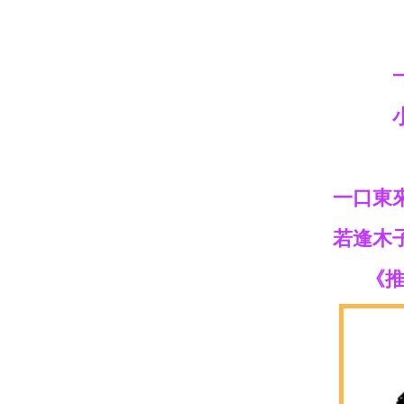
一口東
若逢木
《