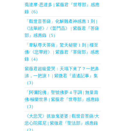
喬達摩·悉達多 | 紫薇君『世尊部』感應
錄（6）
「觀世音菩薩」化解難產神感應 1 則 |
《法華經》/《普門品》 | 紫薇君『菩薩
部』感應錄（5）
「韋馱尊天菩薩」驚天秘密 1 則 | 樓至
佛/《悲華經》 | 紫薇君『菩薩部』感應
錄（4）
紫薇君超級愛哭：天塌下來了？一把鼻
涕，一把淚！ | 紫微君『逍遙記事』集
（3）
「阿彌陀佛」聖號佛夢 4 字調 | 無量壽
佛/極樂世界 | 紫薇君『世尊部』感應錄
（3）
《大悲咒》抓放鬼婆婆 | 觀世音菩薩/大
悲心陀羅尼 | 紫微君『聖法部』感應錄
（2）