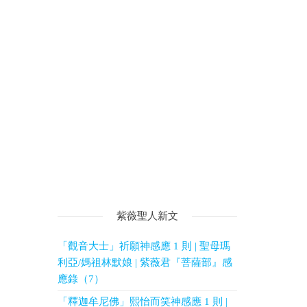
紫薇聖人新文
「觀音大士」祈願神感應 1 則 | 聖母瑪
利亞/媽祖林默娘 | 紫薇君『菩薩部』感
應錄（7）
「釋迦牟尼佛」熙怡而笑神感應 1 則 |