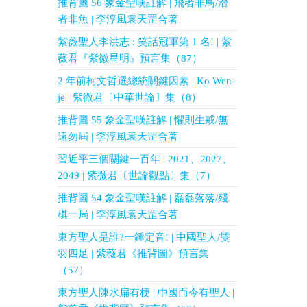
推背圖 56 象金聖嘆註解 | 飛者非鳥/潛
者非魚 | 李淳風袁天罡合著
紫薇聖人李洪志 : 笑話冠軍第 1 名! | 紫
薇君『紫微星明』預言集（87）
2 年前柯文哲選總統關鍵因素 | Ko Wen-
je | 紫微君〔中華世論〕集（8）
推背圖 55 象金聖嘆註解 | 懼則生戒/無
遠勿屆 | 李淳風袁天罡合著
習近平三個關鍵一百年 | 2021、2027、
2049 | 紫微君〔世論觀點〕集（7）
推背圖 54 象金聖嘆註解 | 磊磊落落/殘
棋一局 | 李淳風袁天罡合著
東方聖人是誰?一錘定音! | 中國聖人/雙
羽四足 | 紫薇君《推背圖》預言集
（57）
東方聖人陳水扁有梗 | 中國而今有聖人 |