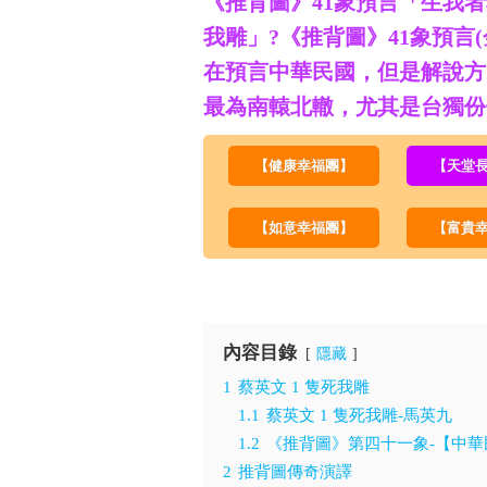
《推背圖》41象預言「生我
我雕」?《推背圖》41象預言
在預言中華民國，但是解說方
最為南轅北轍，尤其是台獨份子
【健康幸福團】
【天堂
【如意幸福團】
【富貴
內容目錄
隱藏
1
蔡英文 1 隻死我雕
1.1
蔡英文 1 隻死我雕-馬英九
1.2
《推背圖》第四十一象-【中華
2
推背圖傳奇演譯