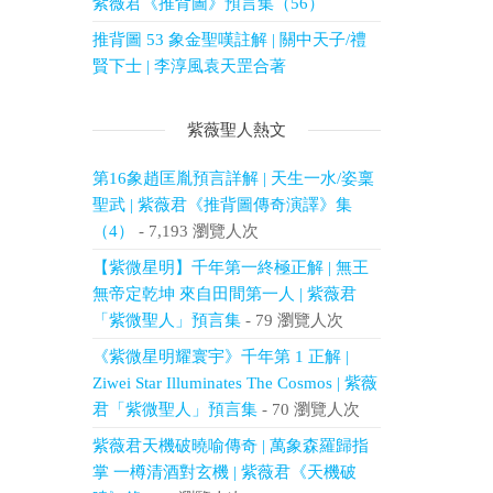
紫薇君《推背圖》預言集（56）
推背圖 53 象金聖嘆註解 | 關中天子/禮
賢下士 | 李淳風袁天罡合著
紫薇聖人熱文
第16象趙匡胤預言詳解 | 天生一水/姿稟
聖武 | 紫薇君《推背圖傳奇演譯》集
（4）
- 7,193 瀏覽人次
【紫微星明】千年第一終極正解 | 無王
無帝定乾坤 來自田間第一人 | 紫薇君
「紫微聖人」預言集
- 79 瀏覽人次
《紫微星明耀寰宇》千年第 1 正解 |
Ziwei Star Illuminates The Cosmos | 紫薇
君「紫微聖人」預言集
- 70 瀏覽人次
紫薇君天機破曉喻傳奇 | 萬象森羅歸指
掌 一樽清酒對玄機 | 紫薇君《天機破