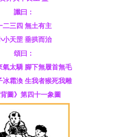
讖曰：
一二三四 無土有主
小小天罡 垂拱而治
頌曰：
來氣太驕 腳下無履首無毛
子冰霜渙 生我者猴死我雕
推背圖》第四十一象圖