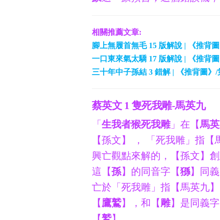
相關推薦文章:
腳上無履首無毛 15 版解說 | 《推背
一口東來氣太驕 17 版解說 | 《推背
三十年中子孫結 3 錯解 | 《推背圖》
蔡英文 1 隻死我雕-馬英九
「
生我者猴死我雕
」在【
馬英
【孫文】 ， 「死我雕」指
興亡觀點來解的，【孫文】創
這【
孫
】的同音字【
猻
】同義
亡於「死我雕」指【馬英九】
【
鷹鷲
】，和【
雕
】是同義字
【
鷲
】。