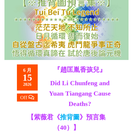
救
世
主
『趙匡胤香孩兒』
6 月
15
Did Li Chunfeng and
2026
Yuan Tiangang Cause
Off
Deaths?
【紫薇君《
推背圖
》預言集
（40）】