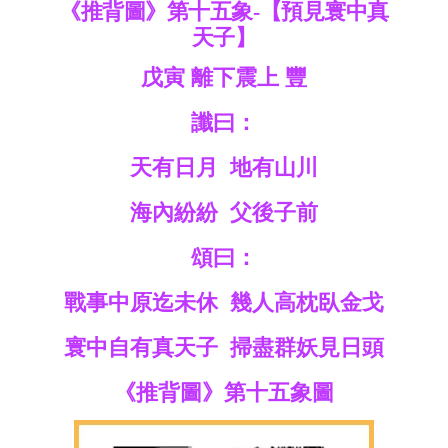
《推背圖》第十五象-【預見寰中真
天子】
戊寅 離下震上 豐
讖曰：
天有日月 地有山川
海內紛紛 父後子前
頌曰：
戰事中原迄未休 幾人高枕臥金戈
寰中自有真天子 掃盡群妖見日頭
《推背圖》第十五象圖