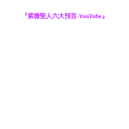
『紫微聖人六大預言-YouTube』