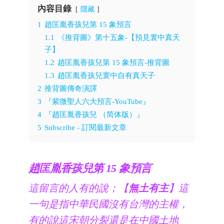
內容目錄
隱藏
1
趙匡胤香孩兒第 15 象預言
1.1
《推背圖》第十五象-【預見寰中真天
子】
1.2
趙匡胤香孩兒第 15 象預言-推背圖
1.3
趙匡胤香孩兒寰中自有真天子
2
推背圖傳奇演譯
3
『紫微聖人六大預言-YouTube』
4
『趙匡胤香孩兒 （简体版）』
5
Subscribe - 訂閱最新文章
趙匡胤香孩兒第 15 象預言
這留言的人有的說；【
無土有主
】這
一句是指中華民國沒有台灣的主權，
有的說這宋朝分裂還是在中國土地