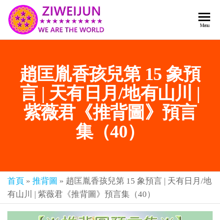
2026
彌
Menu
賽
紫薇
亞
聖人
救
趙匡胤香孩兒第 15 象預
世
《推
主
背
言 | 天有日月/地有山川 |
樂
章-
圖》
紫薇君《推背圖》預言
人
預
人
集（40）
都
言-
是
紫薇
彌
君寰
賽
亞-
首頁
»
推背圖
»
趙匡胤香孩兒第 15 象預言 | 天有日月/地
宇傳
個
有山川 | 紫薇君《推背圖》預言集（40）
奇官
個
都
網
是