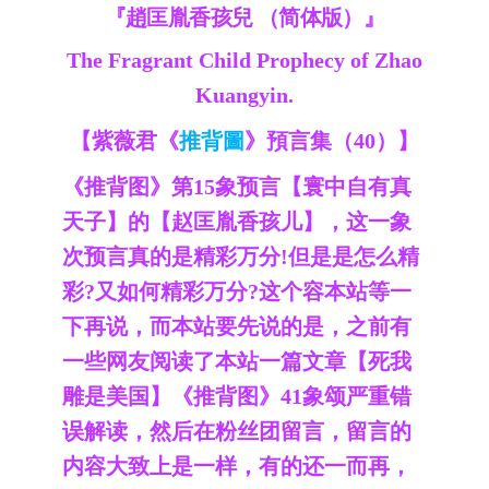
『趙匡胤香孩兒 （简体版）』
The Fragrant Child Prophecy of Zhao
Kuangyin.
【紫薇君《
推背圖
》預言集（40）】
《推背图》第15象预言【寰中自有真
天子】的【赵匡胤香孩儿】，这一象
次预言真的是精彩万分!但是是怎么精
彩?又如何精彩万分?这个容本站等一
下再说，而本站要先说的是，之前有
一些网友阅读了本站一篇文章【死我
雕是美国】《推背图》41象颂严重错
误解读，然后在粉丝团留言，留言的
内容大致上是一样，有的还一而再，