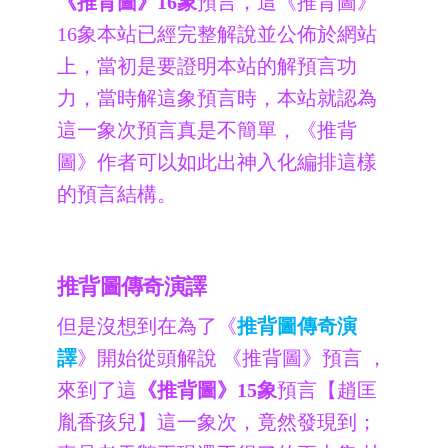
《推背圖》16象
預言，這《推背圖》
16象本站已經完整解說並公佈於網站
上，當初是要證明本站的解預言功
力，當時解這象預言時，本站就認為
這一象次預言真是不簡單，《推背
圖》作者可以如此出神入化編排這樣
的預言結構。
推背圖傳奇演譯
但是沒想到在為了《
推背圖傳奇演
譯
》開始從頭解說 《推背圖》預言 ，
來到了這
《推背圖》15象
預言【趙匡
胤香孩兒】這一象次，竟然發現到；