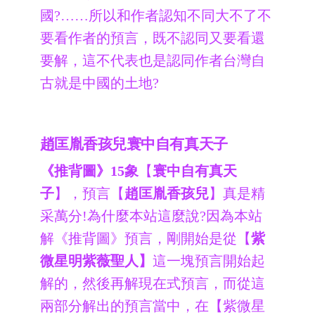
國?……所以和作者認知不同大不了不
要看作者的預言，既不認同又要看還
要解，這不代表也是認同作者台灣自
古就是中國的土地?
趙匡胤香孩兒寰中自有真天子
《推背圖》15象
【
寰中自有真天
子
】，預言【
趙匡胤香孩兒
】真是精
采萬分!為什麼本站這麼說?因為本站
解《推背圖》預言，剛開始是從【
紫
微星明紫薇聖人】
這一塊預言開始起
解的，然後再解現在式預言，而從這
兩部分解出的預言當中，在【紫微星