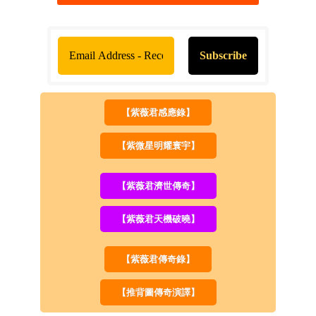
【紫薇君感應錄】
【紫微星明耀寰宇】
【紫薇君濟世傳奇】
【紫薇君天機破曉】
【紫薇君傳奇錄】
【推背圖傳奇演譯】