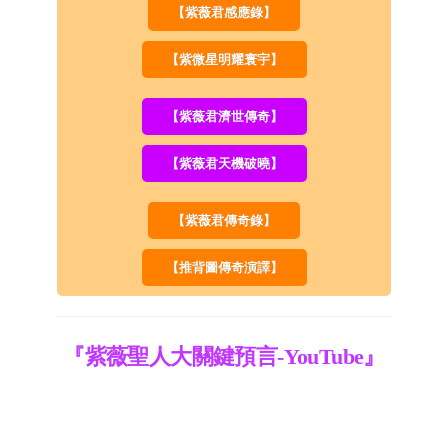
【紫薇君感應錄】
【紫微星明耀寰宇】
【紫薇君濟世傳奇】
【紫薇君天機破曉】
【紫薇君傳奇錄】
【推背圖傳奇演譯】
『紫薇聖人大關鍵預言-YouTube』