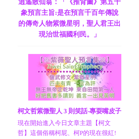
逍遙散仙翁：「《推背圖》第五十
象預言主旨:是在預言千百年傳說
的傳奇人物紫微星明，聖人君王出
現治世福國利民。」
柯文哲紫微聖人 3 則笑話-專耍嘴皮子
現在開始進入今日文章主題【柯文
哲】這個俗稱柯屁、柯P的現在很紅!