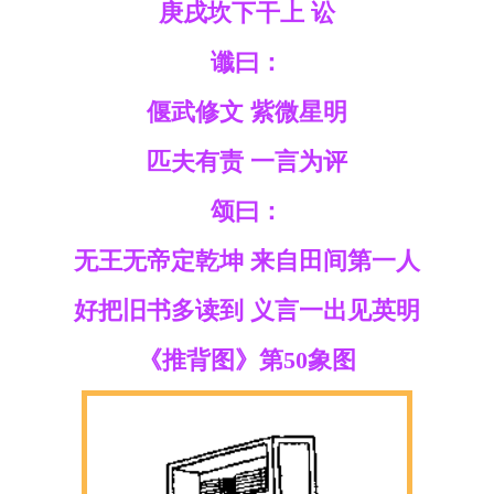
庚戌坎下干上 讼
谶曰：
偃武修文 紫微星明
匹夫有责 一言为评
颂曰：
无王无帝定乾坤 来自田间第一人
好把旧书多读到 义言一出见英明
《推背图》第50象图