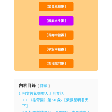
【富貴幸福團】
【極樂永生團】
【長壽幸福團】
【平安幸福團】
【五福臨門團】
內容目錄
隱藏
1
柯文哲紫微聖人 3 則笑話
1.1
《推背圖》第 50 象-【紫微星明君天
下】