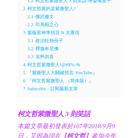
1.2
柯文哲紫微聖人 3 則笑話-專耍嘴皮子
2
柯文哲真的是紫微聖人?
2.1
偃武修文
2.2
司馬昭之心
3
紫薇君神準預言 N 次重現
3.1
政治狂熱份子
3.2
釋迦牟尼佛
3.3
哀矜勿喜
4
柯文哲紫微聖人!@#$%^&
5
『紫薇聖人大關鍵預言-YouTube』
6
『柯文哲紫微聖人 （简体版）』
7
Subscribe - 訂閱最新文章
柯文哲紫微聖人 3 則笑話
本篇文章最初發表於107年2018/9月9
日，又因為現在【
柯文哲
】參加今年