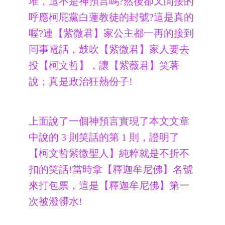
堆，這不是神預言嗎?然後卻又間接的
呼應柯屁黨白蓮教徒的封號?這是真的
喔?連【紫微君】家公主都一再的接到
同事電話，鼓吹【紫微君】家人要去
投【柯文哲】，讓【紫薇君】笑著
說；真是政治狂熱份子!
上面說了一個神預言實現了本文文章
中說的 3 則笑話的第 1 則，證明了
【柯文哲紫微聖人】純粹就是不折不
扣的笑話!當時拿【釋迦牟尼佛】名號
來打包票，這是【釋迦牟尼佛】第一
次被潑髒水!