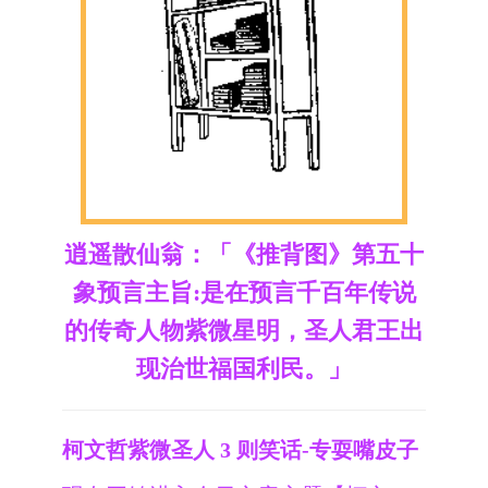
逍遥散仙翁：「《推背图》第五十
象预言主旨:是在预言千百年传说
的传奇人物紫微星明，圣人君王出
现治世福国利民。」
柯文哲紫微圣人 3 则笑话-专耍嘴皮子