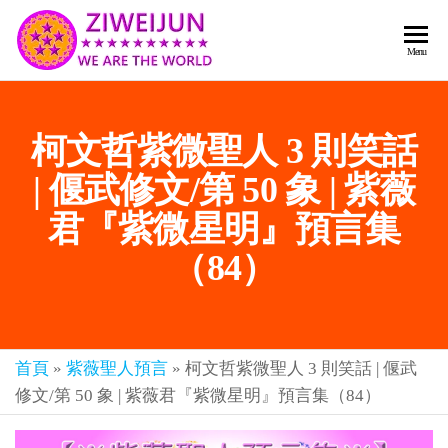
2026
彌
Menu
賽
紫薇
亞
聖人
救
柯文哲紫微聖人 3 則笑話
世
《推
主
背
| 偃武修文/第 50 象 | 紫薇
樂
章-
圖》
君『紫微星明』預言集
人
預
人
（84）
都
言-
是
紫薇
彌
君寰
賽
亞-
首頁
»
紫薇聖人預言
»
柯文哲紫微聖人 3 則笑話 | 偃武
宇傳
個
修文/第 50 象 | 紫薇君『紫微星明』預言集（84）
奇官
個
都
網
是