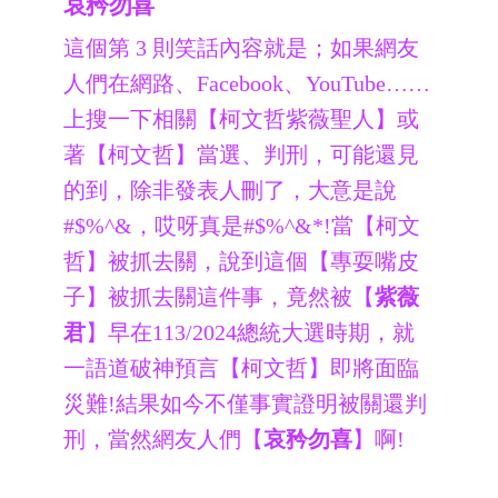
哀矜勿喜
這個第 3 則笑話內容就是；如果網友
人們在網路、Facebook、YouTube……
上搜一下相關【柯文哲紫薇聖人】或
著【柯文哲】當選、判刑，可能還見
的到，除非發表人刪了，大意是說
#$%^&，哎呀真是#$%^&*!
當【柯文
哲】被抓去關，說到這個【專耍嘴皮
子】被抓去關這件事，竟然被【
紫薇
君
】早在113/2024總統大選時期，就
一語道破神預言【柯文哲】即將面臨
災難!結果如今不僅事實證明被關還判
刑，當然網友人們【
哀矜勿喜
】啊!