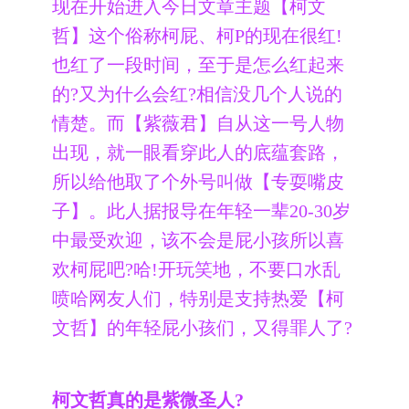
现在开始进入今日文章主题【柯文
哲】这个俗称柯屁、柯P的现在很红!
也红了一段时间，至于是怎么红起来
的?又为什么会红?相信没几个人说的
情楚。而【紫薇君】自从这一号人物
出现，就一眼看穿此人的底蕴套路，
所以给他取了个外号叫做【专耍嘴皮
子】。此人据报导在年轻一辈20-30岁
中最受欢迎，该不会是屁小孩所以喜
欢柯屁吧?哈!开玩笑地，不要口水乱
喷哈网友人们，特别是支持热爱【柯
文哲】的年轻屁小孩们，又得罪人了?
柯文哲真的是紫微圣人?