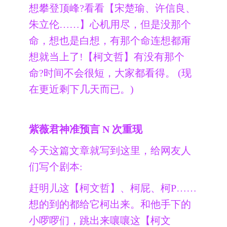
想攀登顶峰?看看【宋楚瑜、许信良、
朱立伦……】心机用尽，但是没那个
命，想也是白想，有那个命连想都甭
想就当上了!【柯文哲】有没有那个
命?时间不会很短，大家都看得。 (现
在更近剩下几天而已。)
紫薇君神准预言 N 次重现
今天这篇文章就写到这里，给网友人
们写个剧本:
赶明儿这【柯文哲】、柯屁、柯P……
想的到的都给它柯出来。和他手下的
小啰啰们，跳出来嚷嚷这【柯文