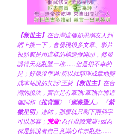
【救世主】
在台灣這個如果網友人到
網上搜一下，會發現很多文章、影片
視頻都是用這樣的標題做開頭，然後
講得天花亂墜一堆……但是很不幸的
是；好像沒準過!所以就順理成章地變
成本站說的笑話!至於【
救世主】
在台
灣的說法，實在是有牽強!牽強在將這
個詞和《
推背圖
》『
紫薇聖人
』 『
紫
微星明
』連結，那麼就只剩下兩個字
可以形容；
荒唐!
為什麼說荒唐?因為
都是解說者自己意識心作祟亂扯……