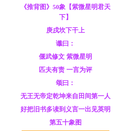
《推背图》50象【紫微星明君天
下】
庚戌坎下干上
谶曰：
偃武修文 紫微星明
匹夫有责 一言为评
颂曰：
无王无帝定乾坤来自田间第一人
好把旧书多读到义言一出见英明
第五十象图