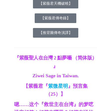
【紫薇君天機破曉】
【紫薇君傳奇錄】
【推背圖傳奇演譯】
『紫薇聖人在台灣 2 點夢囈 （简体版）
』
Ziwei Sage in Taiwan.
【紫薇君『
紫微星明
』預言集
（25）】
嗯……这个『救世主在台湾』的梦呓