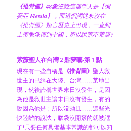
《推背圖》48象
沒說這個聖人是【彌
賽亞
Messia
】，而這個詞從來沒在
《推背圖》預言歷史上出現，一直到
上帝教派傳到中國，所以說荒不荒唐?
紫薇聖人在台灣 2 點夢囈-第 1 點
現在有一些自稱是
《推背圖》
聖人救
世主的已經在大陸、台灣……某地出
現，然後誇稱世界末日沒發生，是因
為他是救世主讓末日沒有發生，有的
說因為他是；所以沒颱風……這些光
快陸離的說法，腦袋
沒開竅的就被誆
了!只要任何具備基本常識的都可以知