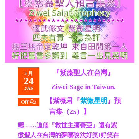
救
世
主
『紫薇聖人在台灣』
5 月
24
Ziwei Sage in Taiwan.
2026
【紫薇君『
紫微星明
』預
Off
言集（25）】
嗯……這個『救世主彌賽亞』還有紫
微聖人在台灣的夢囈說法好笑!好笑在