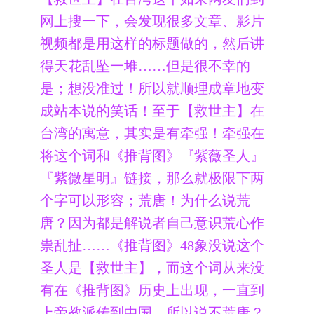
网上搜一下，会发现很多文章、影片
视频都是用这样的标题做的，然后讲
得天花乱坠一堆……但是很不幸的
是；想没准过！所以就顺理成章地变
成站本说的笑话！至于【救世主】在
台湾的寓意，其实是有牵强！牵强在
将这个词和《推背图》『紫薇圣人』
『紫微星明』链接，那么就极限下两
个字可以形容；荒唐！为什么说荒
唐？因为都是解说者自己意识荒心作
祟乱扯……《推背图》48象没说这个
圣人是【救世主】，而这个词从来没
有在《推背图》历史上出现，一直到
上帝教派传到中国，所以说不荒唐？