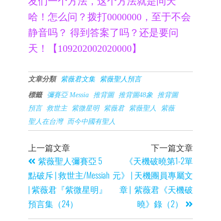
友们一个方法，这个方法就是问天
哈！怎么问？拨打0000000，至于不会
静音吗？ 得到答案了吗？还是要问
天！【109202002020000】
文章分類
紫薇君文集
紫薇聖人預言
標籤
彌賽亞 Messia
推背圖
推背圖48象
推背圖
預言
救世主
紫微星明
紫薇君
紫薇聖人
紫薇
聖人在台灣
而今中國有聖人
上一篇文章
下一篇文章
紫薇聖人彌賽亞 5
《天機破曉第1-2單
點破斥 | 救世主/Messiah
元》 | 天機團員專屬文
| 紫薇君『紫微星明』
章 | 紫薇君《天機破
預言集（24）
曉》錄（2）