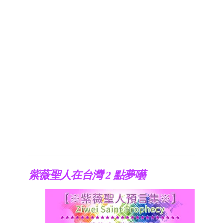
紫薇聖人在台灣 2 點夢囈