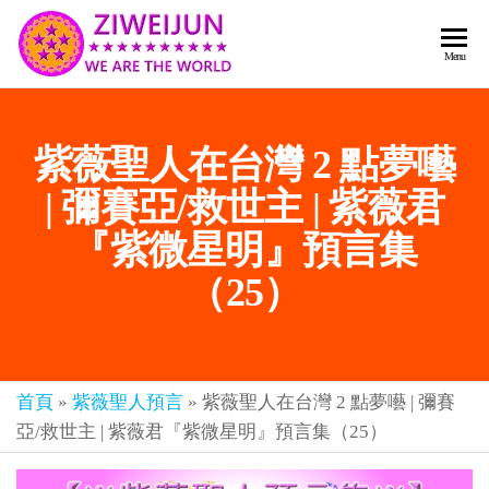
2026
彌
Menu
賽
紫薇
亞
聖人
救
紫薇聖人在台灣 2 點夢囈
世
《推
主
背
| 彌賽亞/救世主 | 紫薇君
樂
章-
圖》
『紫微星明』預言集
人
預
人
（25）
都
言-
是
紫薇
彌
君寰
賽
亞-
首頁
»
紫薇聖人預言
»
紫薇聖人在台灣 2 點夢囈 | 彌賽
宇傳
個
亞/救世主 | 紫薇君『紫微星明』預言集（25）
奇官
個
都
網
是