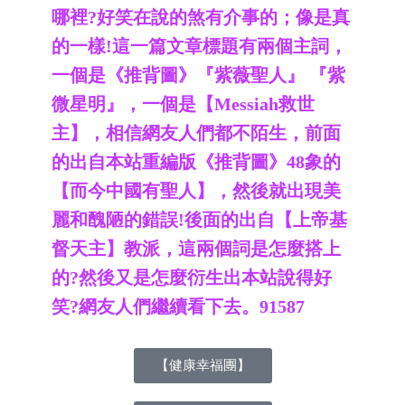
哪裡?好笑在說的煞有介事的；
像是真
的一樣!這一篇文章標題
有兩個主詞，
一個是《推背圖》『紫薇聖人』 『紫
微星明』，一個是【Messiah救世
主】，相信網友人們都不陌生
，前面
的出自本站重編版《推背圖》48象的
【而今中國有聖人】，然後就出現美
麗和醜陋的錯誤!後面的出自【上帝基
督天主】教派，這兩個詞是怎麼搭上
的?然後又是怎麼衍生出本
站說得好
笑?網友人們繼續看下去
。91587
【健康幸福團】