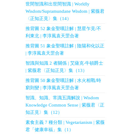
世間智識和出世間智識 | Worldly
Wisdom/Supramundane Wisdom | 紫薇君
〈正知正見〉集（14）
推背圖 52 象金聖嘆註解 | 慧星乍見/不
利東北 | 李淳風袁天罡合著
推背圖 51 象金聖嘆註解 | 陰陽和化以正
| 李淳風袁天罡合著
智識與知識 2 者關係 | 艾薩克‧牛頓爵士
| 紫薇君〈正知正見〉集（13）
推背圖 50 象金聖嘆註解 | 水火相戰/時
窮則變 | 李淳風袁天罡合著
智識、知識、常識五識解說 | Wisdom
Knowledge Common Sense | 紫薇君〈正
知正見〉集（12）
素食主義 7 種分類 | Vegetarianism | 紫薇
君「健康幸福」集（1）