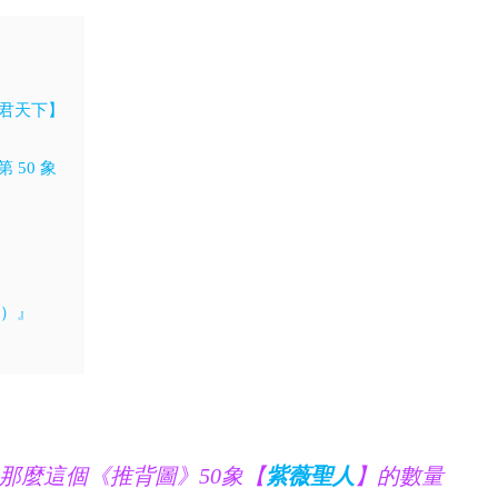
明君天下】
50 象
版）』
那麼這個《推背圖》50象【
紫薇聖人
】的數量