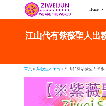
Home
2026
彌
賽
紫薇
亞
聖人
救
江山代有紫薇聖人出糗 |
世
《推
主
背
樂
章-
圖》
人
預
人
都
言-
首頁
»
紫薇聖人預言
»
江山代有紫薇聖人出糗 |
是
紫薇
彌
君寰
賽
亞-
宇傳
個
奇官
個
都
網
是