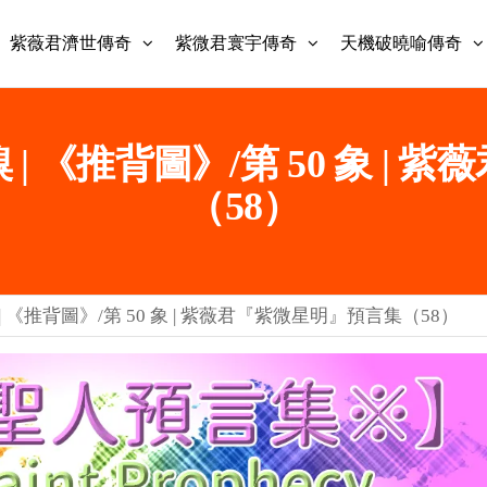
紫薇君濟世傳奇
紫微君寰宇傳奇
天機破曉喻傳奇
 《推背圖》/第 50 象 |
（58）
 《推背圖》/第 50 象 | 紫薇君『紫微星明』預言集（58）