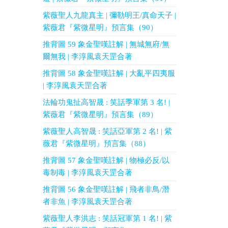
紫薇聖人九龍真主 | 彌勒明王/真命天子 |
紫薇君『紫微星明』預言集（90）
推背圖 59 象金聖嘆註解 | 無城無府/無
爾無我 | 李淳風袁天罡合著
推背圖 58 象金聖嘆註解 | 大亂平四夷服
| 李淳風袁天罡合著
法輪功鬼扯高智晟 : 笑話季軍第 3 名! |
紫薇君『紫微星明』預言集（89）
紫薇聖人高智晟 : 笑話亞軍第 2 名! | 紫
薇君『紫微星明』預言集（88）
推背圖 57 象金聖嘆註解 | 物極必反/以
毒制毒 | 李淳風袁天罡合著
推背圖 56 象金聖嘆註解 | 飛者非鳥/潛
者非魚 | 李淳風袁天罡合著
紫薇聖人李洪志 : 笑話冠軍第 1 名! | 紫