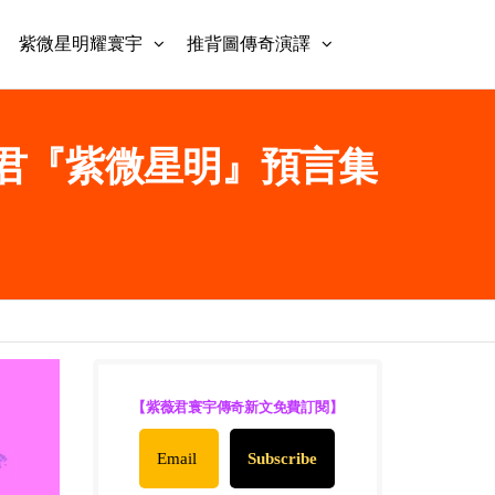
紫微星明耀寰宇
推背圖傳奇演譯
 紫薇君『紫微星明』預言集
【紫薇君寰宇傳奇新文免費訂閱】