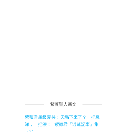
紫薇聖人新文
紫薇君超級愛哭：天塌下來了？一把鼻
涕，一把淚！ | 紫微君『逍遙記事』集
（3）