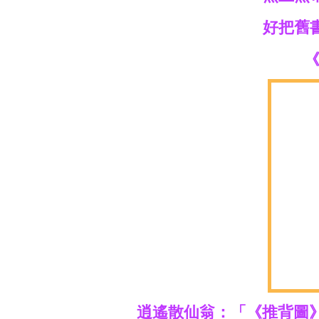
好把舊
《
逍遙散仙翁：「《推背圖