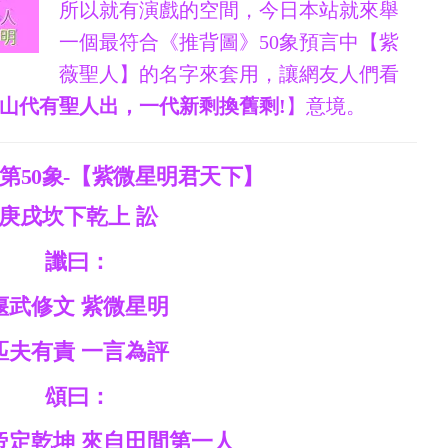
所以就有演戲的空間，今日本站就來舉
一個最符合《推背圖》50象預言中【紫
薇聖人】的名字來套用，讓網友人們看
山代有聖人出，一代新剩換舊剩!
】意境。
第50象-【紫微星明君天下】
庚戌坎下乾上 訟
讖曰：
偃武修文 紫微星明
匹夫有責 一言為評
頌曰：
帝定乾坤 來自田間第一人