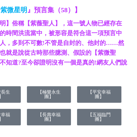
『
紫微星明
』預言集（58）】
星明】俗稱【紫薇聖人】，這一號人物已經存在
麼長的時間洪流當中，被形容是符合這一項預言中
人，多到不可數!不管是自封的、他封的……然
也就是說從古時那些臆測、假設的【紫微聖
不知道?至今卻證明沒有一個是真的!網友人們說
堂長生
【極樂永生
【平安幸福
】
團】
團】
貴幸福
【長壽幸福
【五福臨門
】
團】
團】