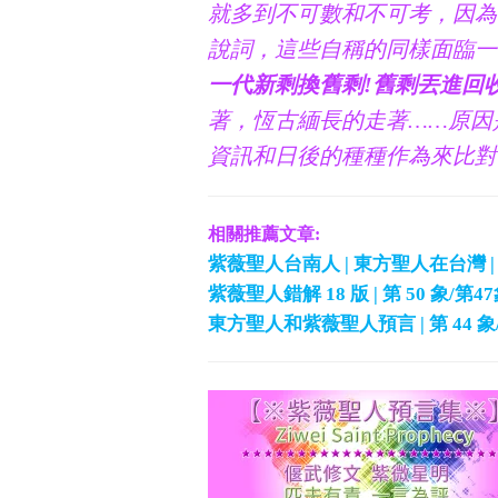
就多到不可數和不可考，因為
說詞，這些自稱的同樣面臨一
一代新剩換舊剩!舊剩丟進回
著，恆古緬長的走著……原因
資訊和日後的種種作為來比對
相關推薦文章:
紫薇聖人台南人 | 東方聖人在台灣 
紫薇聖人錯解 18 版 | 第 50 象/
東方聖人和紫薇聖人預言 | 第 44 象