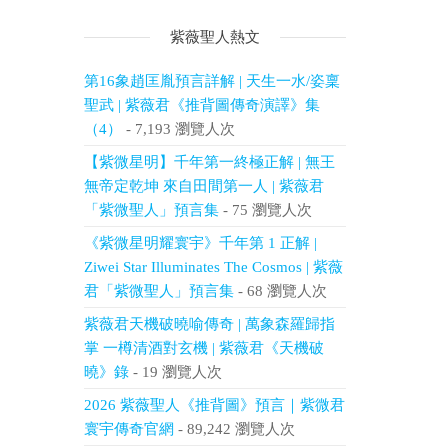
紫薇聖人熱文
第16象趙匡胤預言詳解 | 天生一水/姿稟
聖武 | 紫薇君《推背圖傳奇演譯》集
（4）
- 7,193 瀏覽人次
【紫微星明】千年第一終極正解 | 無王
無帝定乾坤 來自田間第一人 | 紫薇君
「紫微聖人」預言集
- 75 瀏覽人次
《紫微星明耀寰宇》千年第 1 正解 |
Ziwei Star Illuminates The Cosmos | 紫薇
君「紫微聖人」預言集
- 68 瀏覽人次
紫薇君天機破曉喻傳奇 | 萬象森羅歸指
掌 一樽清酒對玄機 | 紫薇君《天機破
曉》錄
- 19 瀏覽人次
2026 紫薇聖人《推背圖》預言｜紫微君
寰宇傳奇官網
- 89,242 瀏覽人次