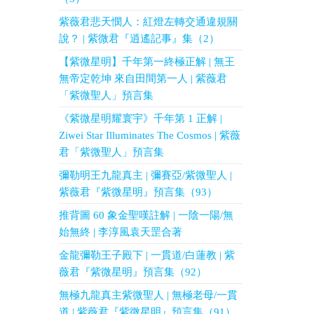
紫薇君悲天憫人：紅燈左轉交通違規關
說？ | 紫微君『逍遙記事』集（2）
【紫微星明】千年第一終極正解 | 無王
無帝定乾坤 來自田間第一人 | 紫薇君
「紫微聖人」預言集
《紫微星明耀寰宇》千年第 1 正解 |
Ziwei Star Illuminates The Cosmos | 紫薇
君「紫微聖人」預言集
彌勒明王九龍真主 | 彌賽亞/紫微聖人 |
紫薇君『紫微星明』預言集（93）
推背圖 60 象金聖嘆註解 | 一陰一陽/無
始無終 | 李淳風袁天罡合著
金龍彌勒王子殿下 | 一貫道/白蓮教 | 紫
薇君『紫微星明』預言集（92）
無極九龍真主紫微聖人 | 無極老母/一貫
道 | 紫薇君『紫微星明』預言集（91）