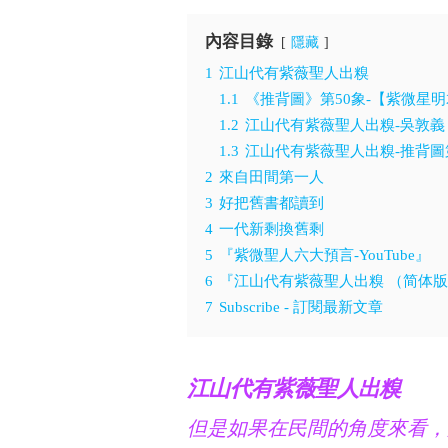
內容目錄
隱藏
1
江山代有紫薇聖人出糗
1.1
《推背圖》第50象-【紫微星
1.2
江山代有紫薇聖人出糗-吳敦義
1.3
江山代有紫薇聖人出糗-推背圖第 
2
來自田間第一人
3
好把舊書都讀到
4
一代新剩換舊剩
5
『紫微聖人六大預言-YouTube』
6
『江山代有紫薇聖人出糗 （简体
7
Subscribe - 訂閱最新文章
江山代有紫薇聖人出糗
但是如果在民間的角度來看，