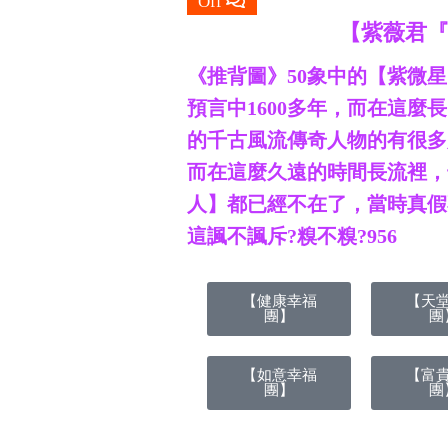
Off
【紫薇君
《推背圖》50象中的【紫微
預言中1600多年，而在這
的千古風流傳奇人物的有很多
而在這麼久遠的時間長流裡，
人】都已經不在了，當時真假
這諷不諷斥?糗不糗?956
【健康幸福
【天
團】
團
【如意幸福
【富
團】
團