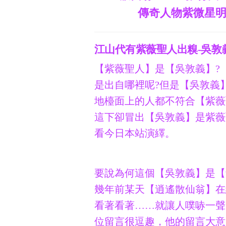
傳奇人物紫微星
江山代有紫薇聖人出糗-吳敦
【紫薇聖人】是【吳敦義】?
是出自哪裡呢?但是【吳敦義
地檯面上的人都不符合【紫薇
這下卻冒出【吳敦義】是紫薇
看今日本站演繹。
要說為何這個【吳敦義】是【
幾年前某天【逍遙散仙翁】在
看著看著……就讓人噗哧一聲
位留言很逗趣，他的留言大意