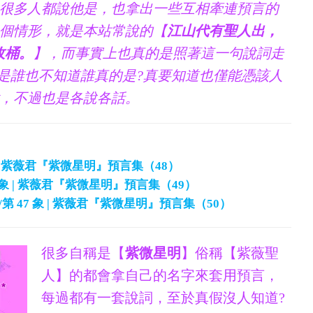
很多人都說他是，也拿出一些互相牽連預言的
個情形，就是本站常說的【
江山代有聖人出，
收桶。
】，而事實上也真的是照著這一句說詞走
是誰也不知道誰真的是?真要知道也僅能憑該人
，不過也是各說各話。
| 紫薇君『紫微星明』預言集（48）
第47象 | 紫薇君『紫微星明』預言集（49）
/第 47 象 | 紫薇君『紫微星明』預言集（50）
很多自稱是【
紫微星明
】俗稱【紫薇聖
人】的都會拿自己的名字來套用預言，
每過都有一套說詞，至於真假沒人知道?