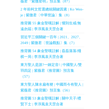
薇君『紫微星明』預言集（87）
2 年前柯文哲選總統關鍵因素 | Ko Wen-
je | 紫微君〔中華世論〕集（8）
推背圖 55 象金聖嘆註解 | 懼則生戒/無
遠勿屆 | 李淳風袁天罡合著
習近平三個關鍵一百年 | 2021、2027、
2049 | 紫微君〔世論觀點〕集（7）
推背圖 54 象金聖嘆註解 | 磊磊落落/殘
棋一局 | 李淳風袁天罡合著
東方聖人是誰?一錘定音! | 中國聖人/雙
羽四足 | 紫薇君《推背圖》預言集
（57）
東方聖人陳水扁有梗 | 中國而今有聖人 |
紫薇君《推背圖》預言集（56）
推背圖 53 象金聖嘆註解 | 關中天子/禮
賢下士 | 李淳風袁天罡合著