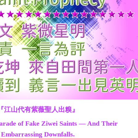
『江山代有紫薇聖人出糗』
arade of Fake Ziwei Saints — And Their
Embarrassing Downfalls.