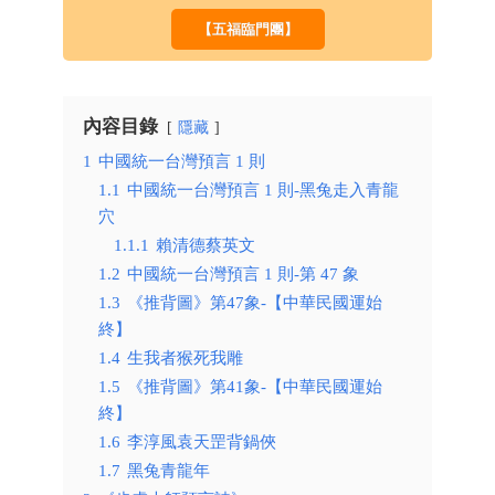
【五福臨門團】
內容目錄
隱藏
1
中國統一台灣預言 1 則
1.1
中國統一台灣預言 1 則-黑兔走入青龍
穴
1.1.1
賴清德蔡英文
1.2
中國統一台灣預言 1 則-第 47 象
1.3
《推背圖》第47象-【中華民國運始
終】
1.4
生我者猴死我雕
1.5
《推背圖》第41象-【中華民國運始
終】
1.6
李淳風袁天罡背鍋俠
1.7
黑兔青龍年