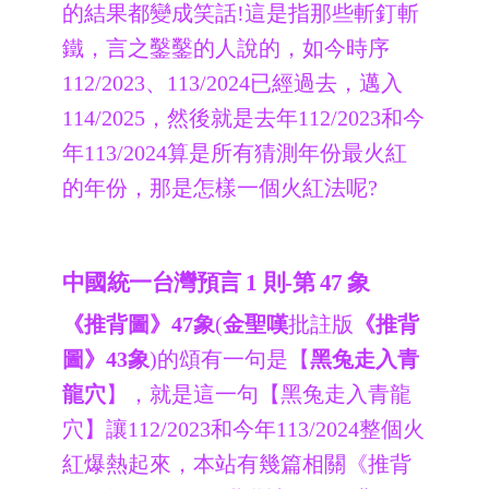
的結果都變成笑話!這是指那些斬釘斬
鐵，言之鑿鑿的人說的，如今時序
112/2023、113/2024已經過去，邁入
114/2025，然後就是去年112/2023和今
年113/2024算是所有猜測年份最火紅
的年份，那是怎樣一個火紅法呢?
中國統一台灣預言 1 則-第 47 象
《推背圖》47象
(
金聖嘆
批註版
《推背
圖》43象
)的頌有一句是【
黑兔走入青
龍穴
】，就是這一句【黑兔走入青龍
穴】讓112/2023和今年113/2024整個火
紅爆熱起來，本站有幾篇相關《推背