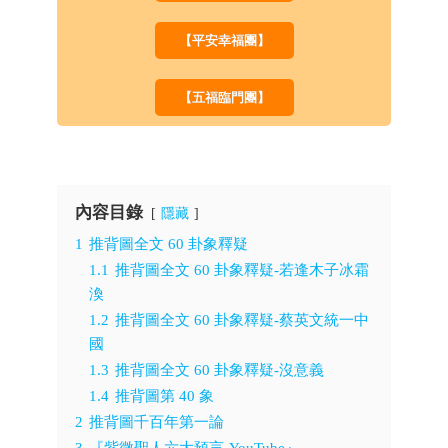
【平安幸福團】
【五福臨門團】
內容目錄
隱藏
1
推背圖全文 60 卦象釋疑
1.1
推背圖全文 60 卦象釋疑-若逢木子冰霜
渙
1.2
推背圖全文 60 卦象釋疑-蔡英文統一中
國
1.3
推背圖全文 60 卦象釋疑-沒意義
1.4
推背圖第 40 象
2
推背圖千百年第一論
3
『紫微聖人六大預言-YouTube』