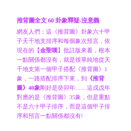
推背圖全文 60 卦象釋疑-沒意義
網友人們；這《推背圖》卦象六十甲
子天干地支排序和每個象次預言，依
現在的【
金聖嘆
】批註版來看，根本
一點關係都沒有，就是很單純地從天
干地支第一個甲子搭配《推背圖》1
象，一路搭配排序下來，到
《推背
圖》40象
剛好是癸卯年……這戌戊年
對應的是《推背圖》35象，但是重點
不是六十甲子排序，而是這個甲子排
序和預言一點關係都沒有!