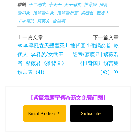
標籤
十二地支
十天干
天干地支
推背圖
推背
圖40象
推背圖41象
推背圖預言
紫薇君
若逢木
子冰霜渙
蔡英文
金聖嘆
上一篇文章
下一篇文章
李淳風袁天罡害死 1
推背圖 4 種解說者 | 乾
個人 | 李君羨/女武王
隆帝/嘉慶君 | 紫薇君
者 | 紫薇君《推背圖》
《推背圖》預言集
預言集（41）
（43）
【紫薇君寰宇傳奇新文免費訂閱】