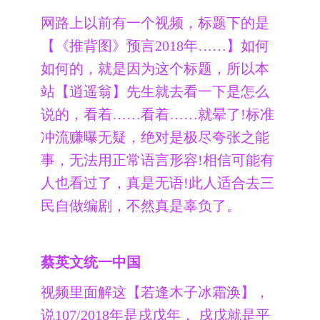
网路上以前有一个视频，标题下的是
【《推背图》预言2018年……】如何
如何的，就是因为这个标题，所以本
站【逍遥翁】先生就去看一下是怎么
说的，看着……看着……就晕了!标准
冲流赚曝无疑，绝对是极尽夸张之能
事，无法用正常语言形容!相信可能有
人也看过了，真是无语!此人适合去三
民自做编剧，不然真是辜负了。
蔡英文统一中国
视频里面解这【若逢木子冰霜涣】，
说107/2018年是戌戊年， 戌戊就是平