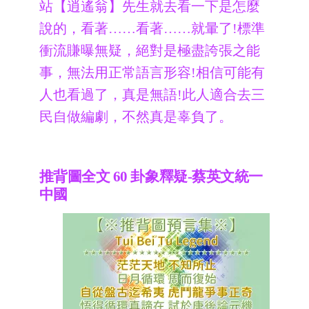
站【逍遙翁】先生就去看一下是怎麼
說的，看著……看著……就暈了!標準
衝流賺曝無疑，絕對是極盡誇張之能
事，無法用正常語言形容!相信可能有
人也看過了，真是無語!此人適合去三
民自做編劇，不然真是辜負了。
推背圖全文 60 卦象釋疑-蔡英文統一
中國