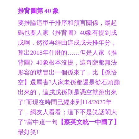
推背圖第 40 象
要推論這甲子排序和預言關係，最起
碼也要人家《推背圖》40象有提到戌
戊啊，然後再經由這戌戊去推年分，
算出2018年什麼的……但是人家《推
背圖》40象根本沒提，這奇葩都無法
形容的就冒出一個孫來了，比【孫悟
空】還厲害?人家老孫都還是從石頭蹦
出來的，這戌戊孫則是憑空就跳出來
了!而現在時間已經來到114/2025年
了，網友人看看；這下不是笑話鬧大
了?當中這一句
【蔡英文統一中國了】
最好笑!