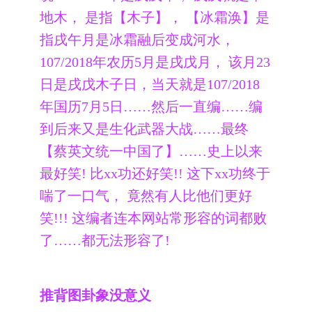
地木， 是指【木子】， 【冰霜涣】是
指戌午月是冰霜融后变成河水，
107/2018年农历5月是戌戊月， 该月23
日是戌戊木子日，当天就是107/2018
年国历7月5日……然后一直编……编
到后来又是生化武器大战……最终
【蔡英文统一中国了】……史上以来
最好笑! 比xx功还好笑!! 这下xx功终于
喘了一口气， 竟然有人比他们更好
笑!!! 这编者连本网站常形容的词都败
了……都无法形容了!
推背图卦象没意义