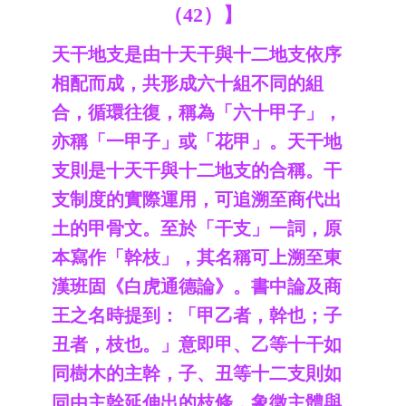
（42）
】
天干地支是由十天干與十二地支依序
相配而成，共形成六十組不同的組
合，循環往復，稱為「六十甲子」，
亦稱「一甲子」或「花甲」。天干地
支則是十天干與十二地支的合稱。
干
支制度的實際運用，可追溯至商代出
土的甲骨文。至於「干支」一詞，原
本寫作「幹枝」，其名稱可上溯至東
漢班固《白虎通德論》。書中論及商
王之名時提到：「甲乙者，幹也；子
丑者，枝也。」意即甲、乙等十干如
同樹木的主幹，子、丑等十二支則如
同由主幹延伸出的枝條，象徵主體與