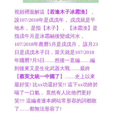
視頻裡面解這【
若逢木子冰霜渙
】，
說107/2018年是戌戊年， 戌戊就是平
地木， 是指【木子】， 【冰霜渙】是
指戌午月是冰霜融後變成河水，
107/2018年農曆5月是戌戊月， 該月23
日是戌戊木子日，當天就是107/2018
年國曆7月5日……然後一直編……編
到後來又是生化武器大戰……最終
【
蔡英文統一中國了
】……史上以來
最好笑! 比xx功還好笑!! 這下xx功終於
喘了一口氣， 竟然有人比他們更好
笑!!! 這編者連本網站常形容的詞都敗
了……都無法形容了!