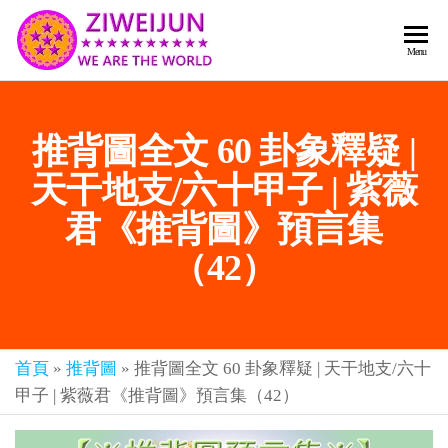
2026
彌
Menu
賽
紫薇
亞
聖人
救
推背圖全文 60 卦象釋疑 |
世
《推
主
背
天干地支/六十甲子 | 紫薇
樂
章-
圖》
君《推背圖》預言集
人
預
人
（42）
都
言-
是
紫薇
彌
君寰
賽
亞-
首頁
»
推背圖
»
推背圖全文 60 卦象釋疑 | 天干地支/六十
宇傳
個
甲子 | 紫薇君《推背圖》預言集（42）
奇官
個
都
網
是