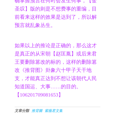
确掌握预言在何时会发生何事，【金
圣叹】版的则是不想费事的重编，目
前看来这样的效果是达到了，所以解
预言就乱象丛生。
如果以上的推论是正确的，那么这才
是真正的从宋朝【赵匡胤】或后来君
王要删除篡改的标的，这样的删除篡
改《推背图》卦象六十甲子天干地
支，才能真正达到不想让该朝代人民
知道国运、大事……的目的。
【106201709081653】
文章分類
推背圖
紫薇君文集