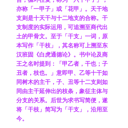
亦称「一甲子」或「花甲」。天干地
支则是十天干与十二地支的合称。干
支制度的实际运用，可追溯至商代出
土的甲骨文。至于「干支」一词，原
本写作「干枝」，其名称可上溯至东
汉班固《白虎通德论》。书中论及商
王之名时提到：「甲乙者，干也；子
丑者，枝也。」意即甲、乙等十干如
同树木的主干，子、丑等十二支则如
同由主干延伸出的枝条，象征主体与
分支的关系。后世为求书写简便，遂
将「干枝」简写为「干支」，沿用至
今。