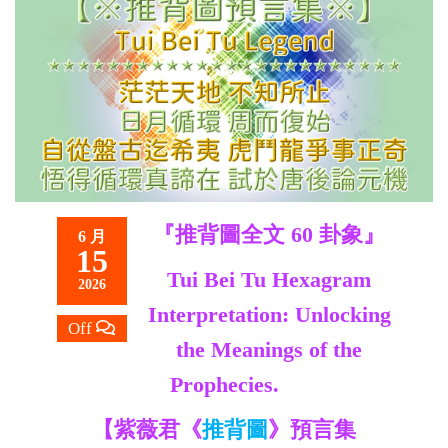
救
世
主
『推背圖全文 60 卦象』
6 月
15
Tui Bei Tu Hexagram
2026
Interpretation: Unlocking
Off
the Meanings of the
Prophecies.
【紫薇君《
推背圖
》預
言集