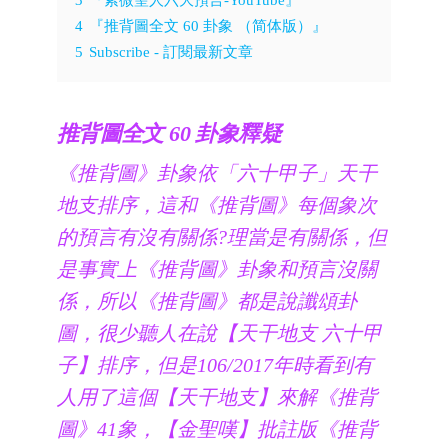
4
『推背圖全文 60 卦象 （简体版）』
5
Subscribe - 訂閱最新文章
推背圖全文 60 卦象釋疑
《推背圖》卦象依「六十甲子」天干
地支排序，這和《推背圖》每個象次
的預言有沒有關係?理當是有關係，但
是事實上《推背圖》卦象和預言沒關
係，所以《推背圖》都是說讖頌卦
圖，很少聽人在說【天干地支 六十甲
子】排序，但是106/2017年時看到有
人用了這個【天干地支】來解《推背
圖》41象，【金聖嘆】批註版《推背