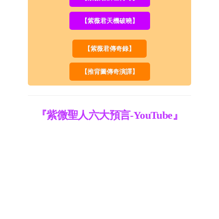
【紫薇君天機破曉】
【紫薇君傳奇錄】
【推背圖傳奇演譯】
『紫微聖人六大預言-YouTube』