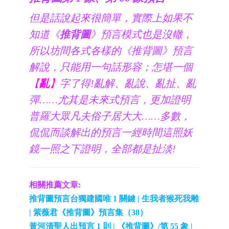
但是話說起來很簡單，實際上如果不
知道《
推背圖
》預言模式也是沒轍，
所以坊間各式各樣的《推背圖》預言
解說，只能用一句話形容；怎堪一個
【
亂
】
字了得!亂解、亂說、亂扯、亂
彈……尤其是未來式預言，更加證明
普羅大眾凡夫俗子居大大……多數，
侃侃而談解出的預言一經時間這照妖
鏡一照之下證明，全部都是扯淡!
相關推薦文章:
推背圖預言台獨建國唯 1 關鍵 | 生我者猴死我雕
| 紫薇君《推背圖》預言集（38）
黃河清聖人出預言 1 則 | 《推背圖》/第 55 象 |