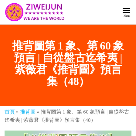
2026
彌
Menu
賽
紫薇
亞
聖人
救
推背圖第 1 象、第 60 象
世
《推
主
背
預言 | 自從盤古迄希夷 |
樂
章-
圖》
紫薇君《推背圖》預言
人
預
人
集（48）
都
言-
是
紫薇
彌
君寰
賽
亞-
首頁
»
推背圖
»
推背圖第 1 象、第 60 象預言 | 自從盤古
宇傳
個
迄希夷 | 紫薇君《推背圖》預言集（48）
奇官
個
都
網
是