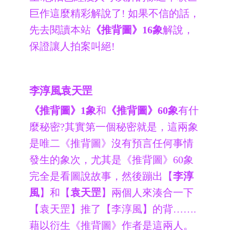
巨作這麼精彩解說了! 如果不信的話，
先去閱讀本站
《推背圖》16象
解說，
保證讓人拍案叫絕!
李淳風袁天罡
《推背圖》1象
和
《推背圖》60象
有什
麼秘密?其實第一個秘密就是，這兩象
是唯二《推背圖》沒有預言任何事情
發生的象次，尤其是《推背圖》60象
完全是看圖說故事，然後蹦出【
李淳
風
】和【
袁天罡
】兩個人來湊合一下
【袁天罡】推了【李淳風】的背…….
藉以衍生《推背圖》作者是這兩人。