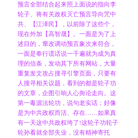
预言全部结合起来照上面说的指向李
轮子、将有关政权灭亡预言导向咒中
共、【江泽民】，以前除了这些个，
现在外加【高智晟】。一面是为了上
述目的，窜改调动预言象次来符合，
一面是奉行谎话说一千遍就为成为真
理的信条，发动其下所有网站，大量
重复发文攻占搜寻引擎页面，只要有
人搜寻相关议题，看到的都是轮子功
的文章，企图引响人心舆论走向。这
第一毒源法轮功，说句老实话；好像
是为中共政权而活、存在……如果真
有一天这中共政权垮了!这轮子功轮子
轮孙看就全部失业，没有精神寄托