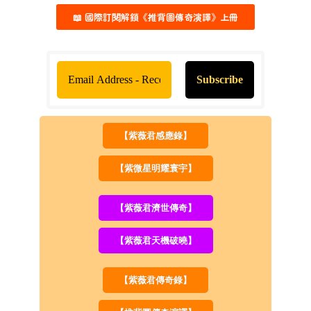
📖 國際訂閱解鎖《推背圖傳奇演譯》上冊
【紫薇君感應錄】
【紫微星明耀寰宇】
【紫薇君濟世傳奇】
【紫薇君天機破曉】
【紫薇君傳奇錄】