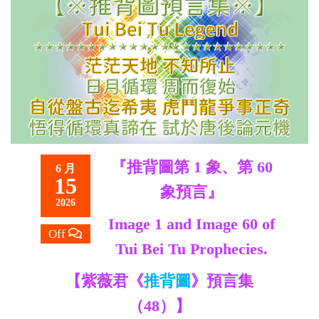
救
世
主
『推背圖第 1 象、第 60
6 月
15
象預言』
2026
Image 1 and Image 60 of
Off
Tui Bei Tu Prophecies.
【紫薇君《
推背圖
》預言集
（48）】